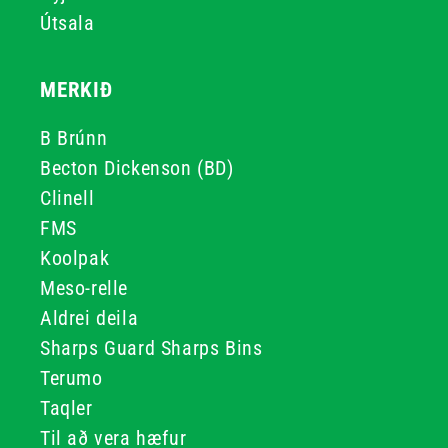
Útsala
MERKIÐ
B Brúnn
Becton Dickenson (BD)
Clinell
FMS
Koolpak
Meso-relle
Aldrei deila
Sharps Guard Sharps Bins
Terumo
Taqler
Til að vera hæfur