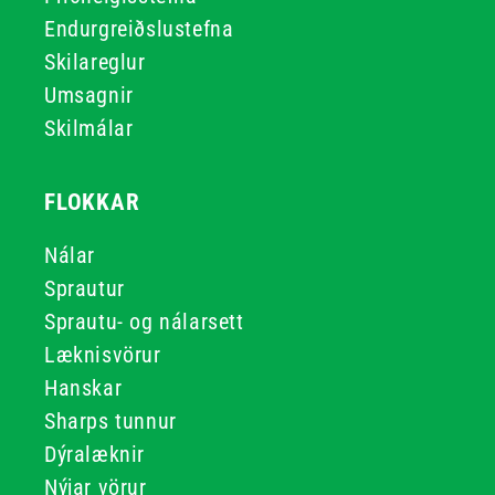
Endurgreiðslustefna
Skilareglur
Umsagnir
Skilmálar
FLOKKAR
Nálar
Sprautur
Sprautu- og nálarsett
Læknisvörur
Hanskar
Sharps tunnur
Dýralæknir
Nýjar vörur