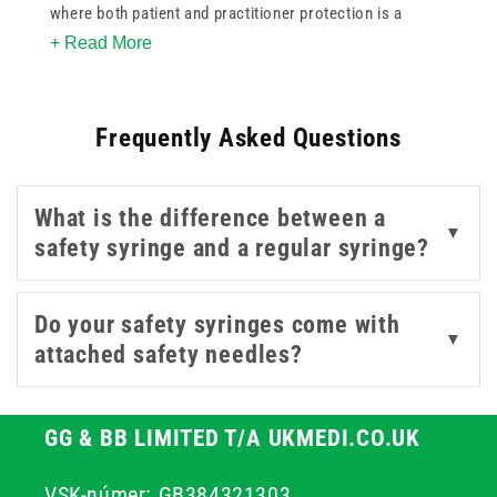
where both patient and practitioner protection is a
+ Read More
priority. Each
syringe
in this collection is designed with
integrated safety mechanisms, such as retractable
needles
or sliding shields, that activate immediately
Frequently Asked Questions
after use - helping reduce the risk of accidental
needlestick injuries.
What is the difference between a
Trusted brands like Sol-Care lead the way with intuitive,
▼
safety syringe and a regular syringe?
single-handed activation systems that make disposal
safer and more efficient. These syringes are especially
valuable in high-turnover environments such as
Do your safety syringes come with
▼
hospitals, vaccination clinics, and emergency care
attached safety needles?
settings, where speed, sterility, and protection are non-
negotiable.
GG & BB LIMITED T/A UKMEDI.CO.UK
VSK-númer: GB384321303