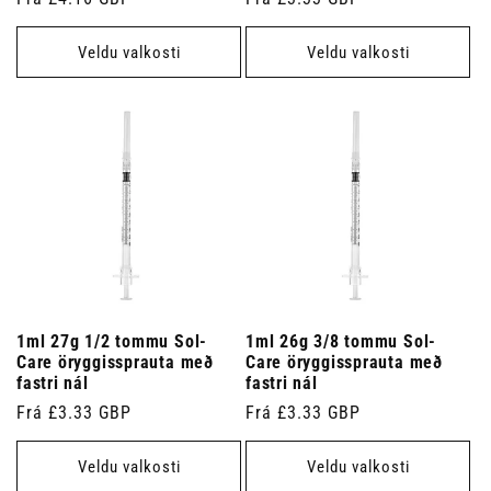
verð
verð
Veldu valkosti
Veldu valkosti
1ml 27g 1/2 tommu Sol-
1ml 26g 3/8 tommu Sol-
Care öryggissprauta með
Care öryggissprauta með
fastri nál
fastri nál
Venjulegt
Frá £3.33 GBP
Venjulegt
Frá £3.33 GBP
verð
verð
Veldu valkosti
Veldu valkosti