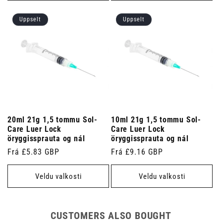
Uppselt
Uppselt
20ml 21g 1,5 tommu Sol-
10ml 21g 1,5 tommu Sol-
Care Luer Lock
Care Luer Lock
öryggissprauta og nál
öryggissprauta og nál
Venjulegt
Frá £5.83 GBP
Venjulegt
Frá £9.16 GBP
verð
verð
Veldu valkosti
Veldu valkosti
CUSTOMERS ALSO BOUGHT