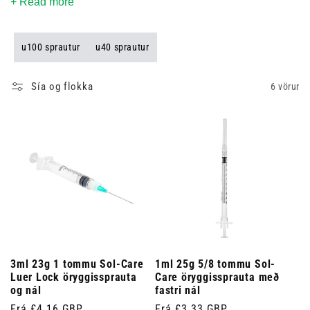
fáanlegar í ýmsum stærðum og koma með nýstárlegum
+ Read more
öryggiseiginleikum sem auðvelda notkun og farga þeim á öruggan
hátt. Skoðaðu safnið okkar til að finna réttu öryggissprautuna
u100 sprautur
u40 sprautur
fyrir þínar þarfir og tryggja ströngustu öryggis- og
hreinlætiskröfur á vinnustofu þinni.
Sía og flokka
6 vörur
3ml 23g 1 tommu Sol-Care
1ml 25g 5/8 tommu Sol-
Luer Lock öryggissprauta
Care öryggissprauta með
og nál
fastri nál
Venjulegt
Frá £4.16 GBP
Venjulegt
Frá £3.33 GBP