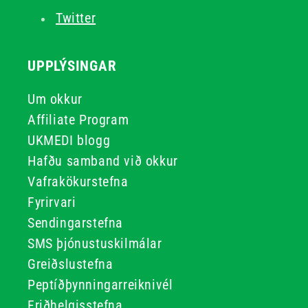
Twitter
UPPLÝSINGAR
Um okkur
Affiliate Program
UKMEDI blogg
Hafðu samband við okkur
Vafrakökurstefna
Fyrirvari
Sendingarstefna
SMS þjónustuskilmálar
Greiðslustefna
Peptíðþynningarreiknivél
Friðhelgisstefna