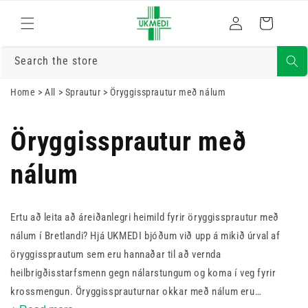
Skrá
Fara í efni
Karfa
inn
Search the store
Home
>
All
>
Sprautur
>
Öryggissprautur með nálum
Öryggissprautur með
nálum
Ertu að leita að áreiðanlegri heimild fyrir öryggissprautur með
nálum í Bretlandi? Hjá UKMEDI bjóðum við upp á mikið úrval af
öryggissprautum sem eru hannaðar til að vernda
heilbrigðisstarfsmenn gegn nálarstungum og koma í veg fyrir
krossmengun. Öryggissprauturnar okkar með nálum eru