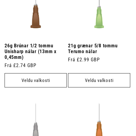
26g Brúnar 1/2 tommu
21g grænar 5/8 tommu
Unisharp nálar (13mm x
Terumo nálar
0,45mm)
Venjulegt
Frá £2.99 GBP
Venjulegt
Frá £2.74 GBP
verð
verð
Veldu valkosti
Veldu valkosti