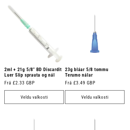
2ml + 21g 5/8" BD Discardit
23g bláar 5/8 tommu
Luer Slip sprauta og nál
Terumo nálar
Venjulegt
Frá £2.33 GBP
Venjulegt
Frá £3.49 GBP
verð
verð
Veldu valkosti
Veldu valkosti