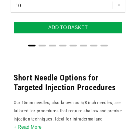
ADD TO BASKET
Short Needle Options for
Targeted Injection Procedures
Our 15mm needles, also known as 5/8 inch needles, are
tailored for procedures that require shallow and precise
injection techniques. Ideal for intradermal and
+ Read More
subcutaneous use, they offer confident control in a
variety of care settings.