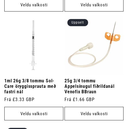
Veldu valkosti
Veldu valkosti
Uppselt
1ml 26g 3/8 tommu Sol-
25g 3/4 tommu
Care öryggissprauta með
Appelsínugul fiðrildanál
fastri nál
Venofix BBraun
Venjulegt
Frá £3.33 GBP
Venjulegt
Frá £1.66 GBP
verð
verð
Veldu valkosti
Veldu valkosti