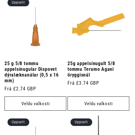
Uppselt
25 g 5/8 tommu
25g appelsínugult 5/8
appelsínugular Dispovet
tommu Terumo Agani
dýralæknanálar (0,5 x 16
öryggisnál
mm)
Venjulegt
Frá £3.74 GBP
Venjulegt
Frá £2.74 GBP
verð
verð
Veldu valkosti
Veldu valkosti
Uppselt
Uppselt