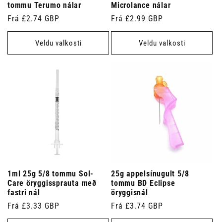
tommu Terumo nálar
Microlance nálar
Venjulegt
Frá £2.74 GBP
Venjulegt
Frá £2.99 GBP
verð
verð
Veldu valkosti
Veldu valkosti
1ml 25g 5/8 tommu Sol-
25g appelsínugult 5/8
Care öryggissprauta með
tommu BD Eclipse
fastri nál
öryggisnál
Venjulegt
Frá £3.33 GBP
Venjulegt
Frá £3.74 GBP
verð
verð