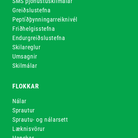
SMS þjónustuskilmálar
Greiðslustefna
Peptíðþynningarreiknivél
Friðhelgisstefna
Endurgreiðslustefna
Skilareglur
Umsagnir
Skilmálar
FLOKKAR
Nálar
Sprautur
Sprautu- og nálarsett
Læknisvörur