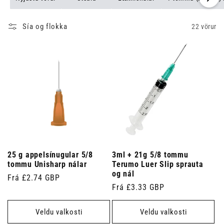
Sía og flokka
22 vörur
25 g appelsínugular 5/8
3ml + 21g 5/8 tommu
tommu Unisharp nálar
Terumo Luer Slip sprauta
og nál
Venjulegt
Frá £2.74 GBP
Venjulegt
Frá £3.33 GBP
verð
verð
Veldu valkosti
Veldu valkosti