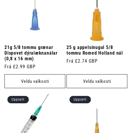
21g 5/8 tommu grænar
25 g appelsínugul 5/8
Dispovet dýralæknanálar
tommu Romed Holland nál
(0,8 x 16 mm)
Venjulegt
Frá £2.74 GBP
Venjulegt
Frá £2.99 GBP
verð
verð
Veldu valkosti
Veldu valkosti
Uppselt
Uppselt