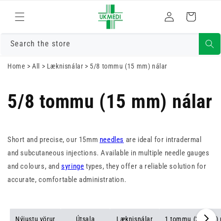
Skrá
Fara í efni
Karfa
inn
Search the store
Home
>
All
>
Læknisnálar
>
5/8 tommu (15 mm) nálar
5/8 tommu (15 mm) nálar
Short and precise, our 15mm
needles
are ideal for intradermal
and subcutaneous injections. Available in multiple needle gauges
and colours, and
syringe
types, they offer a reliable solution for
accurate, comfortable administration.
Nýjustu vörur
Útsala
Læknisnálar
1 tommu (25 mm) 