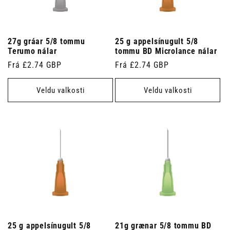
27g gráar 5/8 tommu
25 g appelsínugult 5/8
Terumo nálar
tommu BD Microlance nálar
Venjulegt
Frá £2.74 GBP
Venjulegt
Frá £2.74 GBP
verð
verð
Veldu valkosti
Veldu valkosti
25 g appelsínugult 5/8
21g grænar 5/8 tommu BD