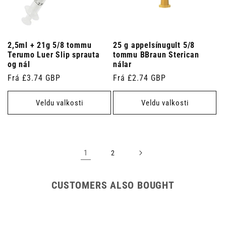
2,5ml + 21g 5/8 tommu
25 g appelsínugult 5/8
Terumo Luer Slip sprauta
tommu BBraun Sterican
og nál
nálar
Venjulegt
Frá £3.74 GBP
Venjulegt
Frá £2.74 GBP
verð
verð
Veldu valkosti
Veldu valkosti
1
2
CUSTOMERS ALSO BOUGHT