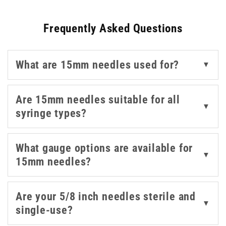
Frequently Asked Questions
With options in 23g blue, 25g orange, 26g brown, 27g
grey, and 21g green, you can select a gauge suited to
your needs. These short-length
needles
are available in
What are 15mm needles used for?
▼
Luer Slip and Safety syringe types, and pair with sizes
like 1ml, 2.5ml, and 3ml.
Are 15mm needles suitable for all
▼
Trusted manufacturers including BD, BBraun, Terumo,
syringe types?
Sol-Care, and Unisharp ensure consistent needle quality,
while brands like Agriject, Dispovet, and UKMEDI offer
What gauge options are available for
flexible solutions across clinical and veterinary settings.
▼
15mm needles?
Are your 5/8 inch needles sterile and
▼
single-use?