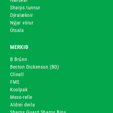
Hanskar
Sharps tunnur
Dýralæknir
Nýjar vörur
Útsala
MERKIÐ
B Brúnn
Becton Dickenson (BD)
Clinell
FMS
Koolpak
Meso-relle
Aldrei deila
Sharps Guard Sharps Bins