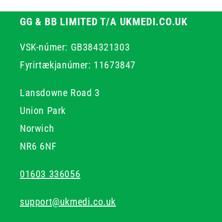
GG & BB LIMITED T/A UKMEDI.CO.UK
VSK-númer: GB384321303
Fyrirtækjanúmer: 11673847
Lansdowne Road 3
Union Park
Norwich
NR6 6NF
01603 336056
support@ukmedi.co.uk