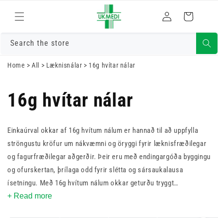
Skrá
Fara í efni
Karfa
inn
Search the store
Home
>
All
>
Læknisnálar
>
16g hvítar nálar
16g hvítar nálar
Einkaúrval okkar af 16g ​​hvítum nálum er hannað til að uppfylla
ströngustu kröfur um nákvæmni og öryggi fyrir læknisfræðilegar
og fagurfræðilegar aðgerðir. Þeir eru með endingargóða byggingu
og ofurskertan, þrílaga odd fyrir slétta og sársaukalausa
ísetningu. Með 16g hvítum nálum okkar geturðu tryggt
hámarksþægindi sjúklinga og áreiðanlega frammistöðu, sem gerir
+ Read more
þær að nauðsynlegri viðbót við hvaða klíníska eða