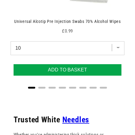
Universal Alcotip Pre Injection Swabs 70% Alcohol Wipes
Price
£0.99
ADD TO BASKET
Trusted White
Needles
Whether you're administering thick solutions or