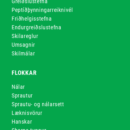
Greiðslustefna
Peptíðþynningarreiknivél
Friðhelgisstefna
Endurgreiðslustefna
Skilareglur
Umsagnir
Skilmálar
FLOKKAR
Nálar
Sprautur
Sprautu- og nálarsett
Læknisvörur
Hanskar