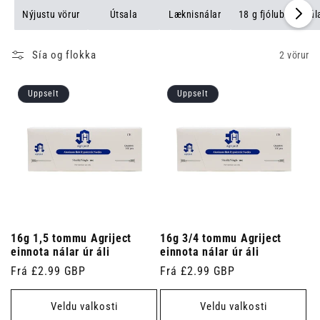
meðferðaraðstöðu sem er.
Nýjustu vörur
Útsala
Læknisnálar
18 g fjólubláar nál
Sía og flokka
2 vörur
Uppselt
Uppselt
16g 1,5 tommu Agriject
16g 3/4 tommu Agriject
einnota nálar úr áli
einnota nálar úr áli
Venjulegt
Frá £2.99 GBP
Venjulegt
Frá £2.99 GBP
verð
verð
Veldu valkosti
Veldu valkosti