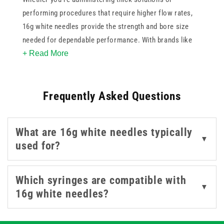
performing procedures that require higher flow rates,
16g white needles provide the strength and bore size
needed for dependable performance. With brands like
+ Read More
Agriject and BD in our collection, you can trust that each
needle meets rigorous quality standards.
These white needles feature secure hubs and robust
Frequently Asked Questions
stainless steel construction. Ideal for drawing up
medication or for applications where viscosity demands
a wider gauge, the 16g size balances precision with
What are 16g white needles typically
durability.
▼
used for?
Which syringes are compatible with
▼
16g white needles?