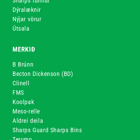
Sharps tunnur
Dýralæknir
Nýjar vörur
Útsala
MERKIÐ
B Brúnn
Becton Dickenson (BD)
Clinell
FMS
Koolpak
Meso-relle
Aldrei deila
Sharps Guard Sharps Bins
Terumo