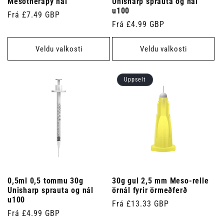
Mesotherapy nál
Unisharp sprauta og nál
u100
Venjulegt
Frá £7.49 GBP
Venjulegt
Frá £4.99 GBP
verð
verð
Veldu valkosti
Veldu valkosti
Uppselt
0,5ml 0,5 tommu 30g
30g gul 2,5 mm Meso-relle
Unisharp sprauta og nál
örnál fyrir örmeðferð
u100
Venjulegt
Frá £13.33 GBP
Venjulegt
Frá £4.99 GBP
verð