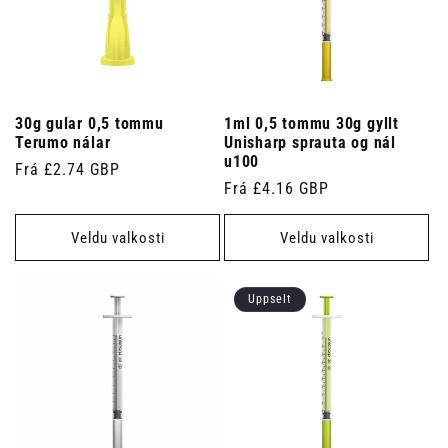
30g gular 0,5 tommu
1ml 0,5 tommu 30g gyllt
Terumo nálar
Unisharp sprauta og nál
u100
Venjulegt
Frá £2.74 GBP
Venjulegt
Frá £4.16 GBP
verð
verð
Veldu valkosti
Veldu valkosti
Uppselt