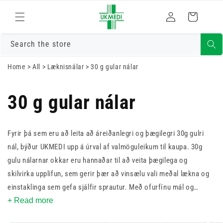
Skrá
Fara í efni
Karfa
inn
Search the store
Home
>
All
>
Læknisnálar
>
30 g gular nálar
30 g gular nálar
Fyrir þá sem eru að leita að áreiðanlegri og þægilegri 30g gulri
nál, býður UKMEDI upp á úrval af valmöguleikum til kaupa. 30g
gulu nálarnar okkar eru hannaðar til að veita þægilega og
skilvirka upplifun, sem gerir þær að vinsælu vali meðal lækna og
einstaklinga sem gefa sjálfir sprautur. Með ofurfínu mál og
skörpum, þrefaldri hönnun, lágmarka 30g gulu nálarnar okkar
+ Read more
óþægindi sjúklinga og hættu á vefjaskaða, en tryggja um leið