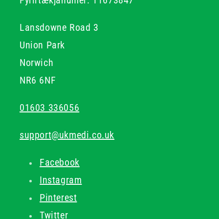
Fyrirtækjanúmer: 11673847
Lansdowne Road 3
Union Park
Norwich
NR6 6NF
01603 336056
support@ukmedi.co.uk
Facebook
Instagram
Pinterest
Twitter