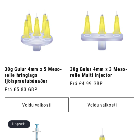
30g Gulur 4mm x 5 Meso-
30g Gulur 4mm x 3 Meso-
relle hringlaga
relle Multi Injector
fjölsprautubúnaður
Venjulegt
Frá £4.99 GBP
Venjulegt
Frá £5.83 GBP
verð
verð
Veldu valkosti
Veldu valkosti
Uppselt