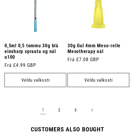
0,5ml 0,5 tommu 30g blá
30g Gul 4mm Meso-relle
einsharp sprauta og nál
Mesotherapy nál
u100
Venjulegt
Frá £7.08 GBP
Venjulegt
Frá £4.99 GBP
verð
verð
Veldu valkosti
Veldu valkosti
1
2
3
CUSTOMERS ALSO BOUGHT