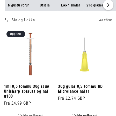
skjótar og nákvæmar inndælingar. Skoðaðu úrvalið okkar af 30g
Nýjustu vörur
Útsala
Læknisnálar
21g grænar nálar
gulum nálum til að finna það sem hentar þínum þörfum.
Sía og flokka
43 vörur
Uppselt
1ml 0,5 tommu 30g rauð
30g gular 0,5 tommu BD
Unisharp sprauta og nál
Microlance nálar
u100
Venjulegt
Frá £2.74 GBP
Venjulegt
Frá £4.99 GBP
verð
verð
Veldu valkosti
Veldu valkosti