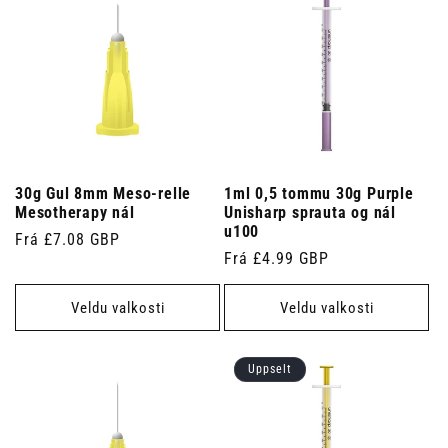
30g Gul 8mm Meso-relle
1ml 0,5 tommu 30g Purple
Mesotherapy nál
Unisharp sprauta og nál
u100
Venjulegt
Frá £7.08 GBP
Venjulegt
Frá £4.99 GBP
verð
verð
Veldu valkosti
Veldu valkosti
Uppselt