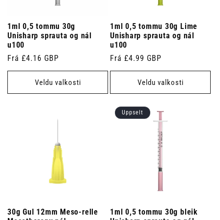
1ml 0,5 tommu 30g
1ml 0,5 tommu 30g Lime
Unisharp sprauta og nál
Unisharp sprauta og nál
u100
u100
Venjulegt
Frá £4.16 GBP
Venjulegt
Frá £4.99 GBP
verð
verð
Veldu valkosti
Veldu valkosti
Uppselt
30g Gul 12mm Meso-relle
1ml 0,5 tommu 30g bleik