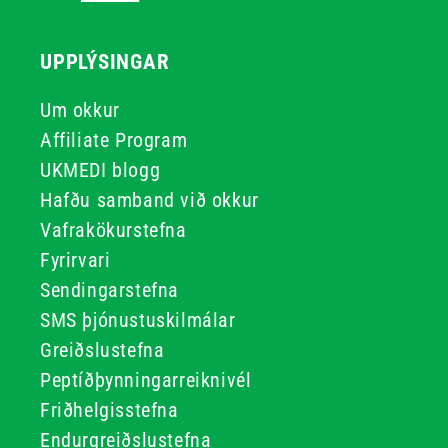
UPPLÝSINGAR
Um okkur
Affiliate Program
UKMEDI blogg
Hafðu samband við okkur
Vafrakökurstefna
Fyrirvari
Sendingarstefna
SMS þjónustuskilmálar
Greiðslustefna
Peptíðþynningarreiknivél
Friðhelgisstefna
Endurgreiðslustefna