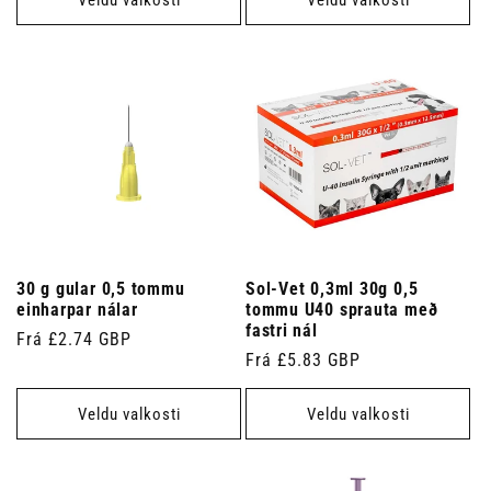
30 g gular 0,5 tommu
Sol-Vet 0,3ml 30g 0,5
einharpar nálar
tommu U40 sprauta með
fastri nál
Venjulegt
Frá £2.74 GBP
Venjulegt
Frá £5.83 GBP
verð
verð
Veldu valkosti
Veldu valkosti