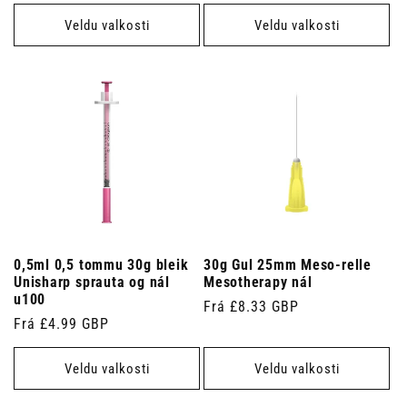
verð
Veldu valkosti
Veldu valkosti
0,5ml 0,5 tommu 30g bleik
30g Gul 25mm Meso-relle
Unisharp sprauta og nál
Mesotherapy nál
u100
Venjulegt
Frá £8.33 GBP
Venjulegt
Frá £4.99 GBP
verð
verð
Veldu valkosti
Veldu valkosti