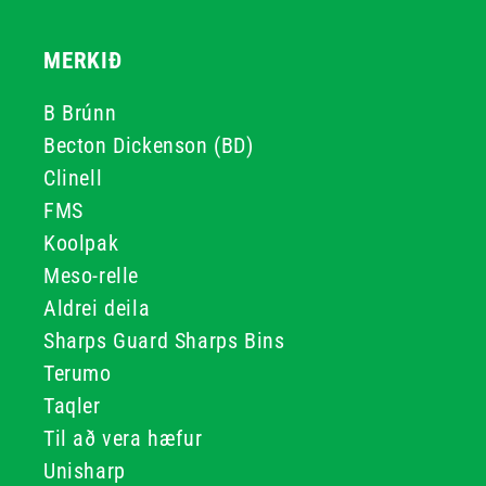
MERKIÐ
B Brúnn
Becton Dickenson (BD)
Clinell
FMS
Koolpak
Meso-relle
Aldrei deila
Sharps Guard Sharps Bins
Terumo
Taqler
Til að vera hæfur
Unisharp