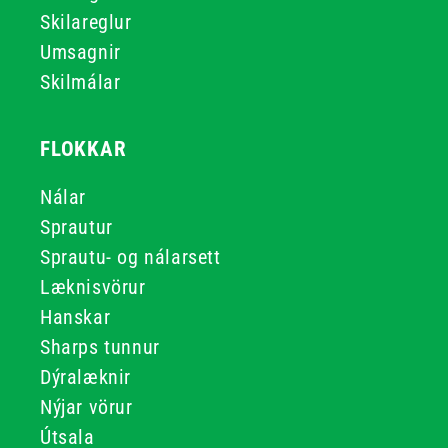
Skilareglur
Umsagnir
Skilmálar
FLOKKAR
Nálar
Sprautur
Sprautu- og nálarsett
Læknisvörur
Hanskar
Sharps tunnur
Dýralæknir
Nýjar vörur
Útsala