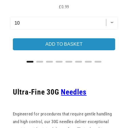
Price
£0.99
ADD TO BASKET
Ultra-Fine 30G
Needles
Engineered for procedures that require gentle handling
and high control, our 30G needles deliver exceptional