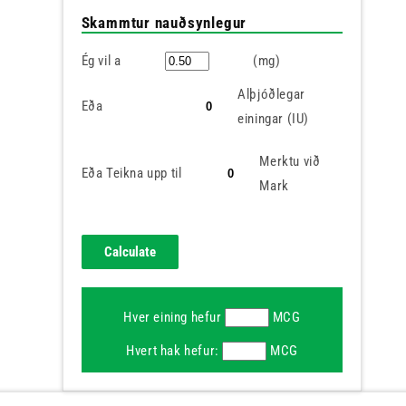
Skammtur nauðsynlegur
Ég vil a
(mg)
Alþjóðlegar
Eða
einingar (IU)
Merktu við
Eða Teikna upp til
Mark
Hver eining hefur
MCG
Hvert hak hefur:
MCG