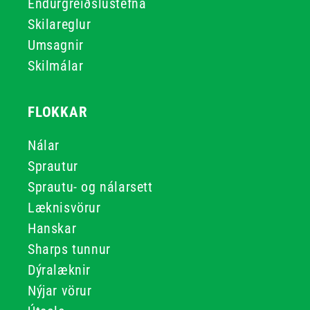
Endurgreiðslustefna
Skilareglur
Umsagnir
Skilmálar
FLOKKAR
Nálar
Sprautur
Sprautu- og nálarsett
Læknisvörur
Hanskar
Sharps tunnur
Dýralæknir
Nýjar vörur