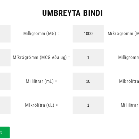
UMBREYTA BINDI
Milligrömm (MG) =
Míkrógrömm (M
Míkrógrömm (MCG eða ug) =
Milligröm
Millilitrar (mL) =
Míkrólítra
Míkrólítra (uL) =
Millilitra