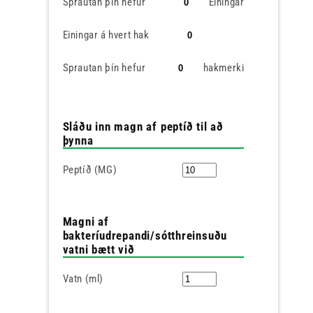
Sprautan þín hefur
Einingar
Einingar á hvert hak
Sprautan þín hefur
hakmerki
Sláðu inn magn af peptíð til að
þynna
Peptíð (MG)
Magni af
bakteríudrepandi/sótthreinsuðu
vatni bætt við
Vatn (ml)