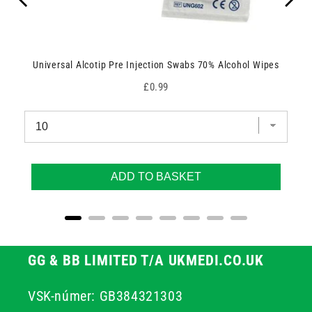
Universal Alcotip Pre Injection Swabs 70% Alcohol Wipes
Price
£0.99
ADD TO BASKET
GG & BB LIMITED T/A UKMEDI.CO.UK
VSK-númer: GB384321303