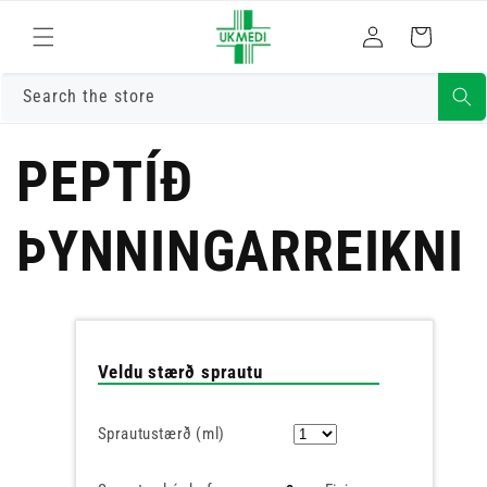
Skrá
Fara í efni
Karfa
inn
Search the store
PEPTÍÐ
ÞYNNINGARREIKNI
Veldu stærð sprautu
Sprautustærð (ml)