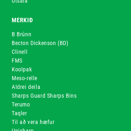
Útsala
MERKIÐ
B Brúnn
Becton Dickenson (BD)
Clinell
FMS
Koolpak
Meso-relle
Aldrei deila
Sharps Guard Sharps Bins
Terumo
Taqler
Til að vera hæfur
Unisharp