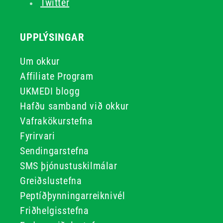
Twitter
UPPLÝSINGAR
Um okkur
Affiliate Program
UKMEDI blogg
Hafðu samband við okkur
Vafrakökurstefna
Fyrirvari
Sendingarstefna
SMS þjónustuskilmálar
Greiðslustefna
Peptíðþynningarreiknivél
Friðhelgisstefna