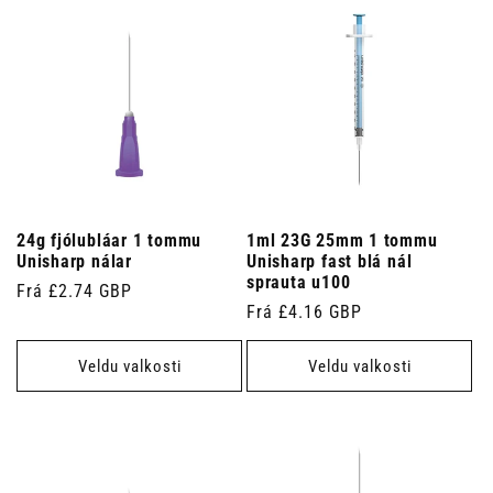
24g fjólubláar 1 tommu
1ml 23G 25mm 1 tommu
Unisharp nálar
Unisharp fast blá nál
sprauta u100
Venjulegt
Frá £2.74 GBP
Venjulegt
Frá £4.16 GBP
verð
verð
Veldu valkosti
Veldu valkosti