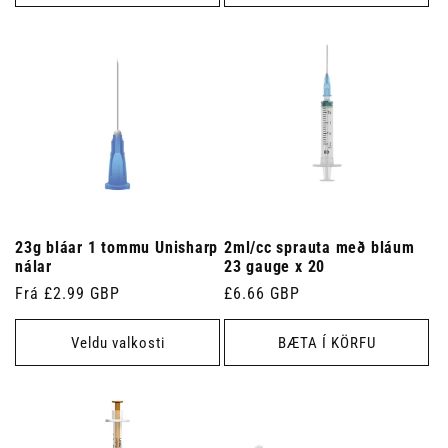
23g bláar 1 tommu Unisharp
2ml/cc sprauta með bláum
nálar
23 gauge x 20
Venjulegt
Frá £2.99 GBP
Venjulegt
£6.66 GBP
verð
verð
Veldu valkosti
BÆTA Í KÖRFU