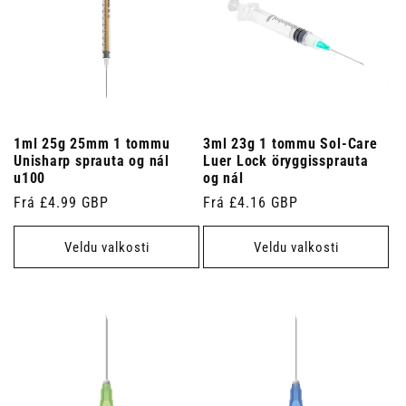
1ml 25g 25mm 1 tommu
3ml 23g 1 tommu Sol-Care
Unisharp sprauta og nál
Luer Lock öryggissprauta
u100
og nál
Venjulegt
Frá £4.99 GBP
Venjulegt
Frá £4.16 GBP
verð
verð
Veldu valkosti
Veldu valkosti