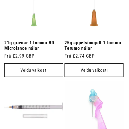
21g grænar 1 tommu BD
25g appelsínugult 1 tommu
Microlance nálar
Terumo nálar
Venjulegt
Frá £2.99 GBP
Venjulegt
Frá £2.74 GBP
verð
verð
Veldu valkosti
Veldu valkosti