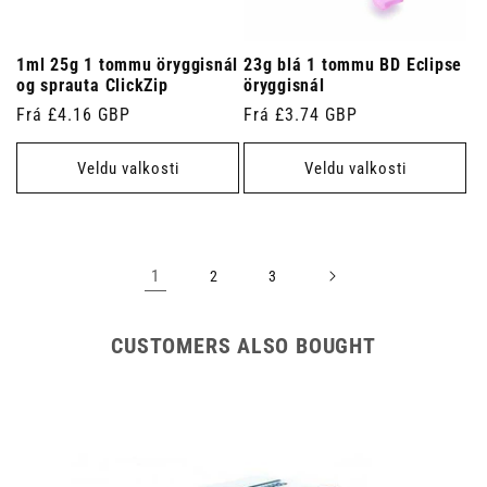
1ml 25g 1 tommu öryggisnál
23g blá 1 tommu BD Eclipse
og sprauta ClickZip
öryggisnál
Venjulegt
Frá £4.16 GBP
Venjulegt
Frá £3.74 GBP
verð
verð
Veldu valkosti
Veldu valkosti
1
2
3
CUSTOMERS ALSO BOUGHT