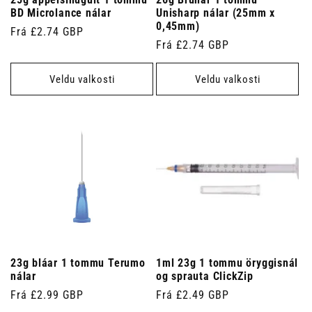
25g appelsínugult 1 tommu
26g Brúnar 1 tommu
BD Microlance nálar
Unisharp nálar (25mm x
0,45mm)
Venjulegt
Frá £2.74 GBP
Venjulegt
Frá £2.74 GBP
verð
verð
Veldu valkosti
Veldu valkosti
23g bláar 1 tommu Terumo
1ml 23g 1 tommu öryggisnál
nálar
og sprauta ClickZip
Venjulegt
Frá £2.99 GBP
Venjulegt
Frá £2.49 GBP
verð
verð