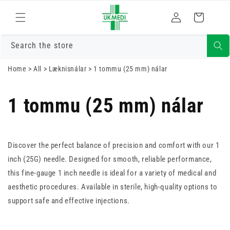
Skrá
Fara í efni
Karfa
inn
Search the store
Home
>
All
>
Læknisnálar
>
1 tommu (25 mm) nálar
1 tommu (25 mm) nálar
Discover the perfect balance of precision and comfort with our 1
inch (25G) needle. Designed for smooth, reliable performance,
this fine-gauge 1 inch needle is ideal for a variety of medical and
aesthetic procedures. Available in sterile, high-quality options to
support safe and effective injections.