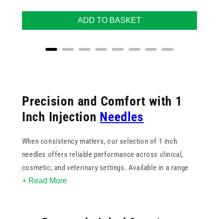
ADD TO BASKET
Precision and Comfort with 1
Inch Injection
Needles
When consistency matters, our selection of 1 inch
needles offers reliable performance across clinical,
cosmetic, and veterinary settings. Available in a range
+ Read More
of gauges, including 21g green and 27g grey, these
needles support varied injection needs from
subcutaneous to intramuscular use.