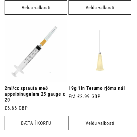
Veldu valkosti
Veldu valkosti
2ml/cc sprauta með
19g 1in Terumo rjóma nál
appelsínugulum 25 gauge x
Venjulegt
Frá £2.99 GBP
20
verð
Venjulegt
£6.66 GBP
verð
BÆTA Í KÖRFU
Veldu valkosti