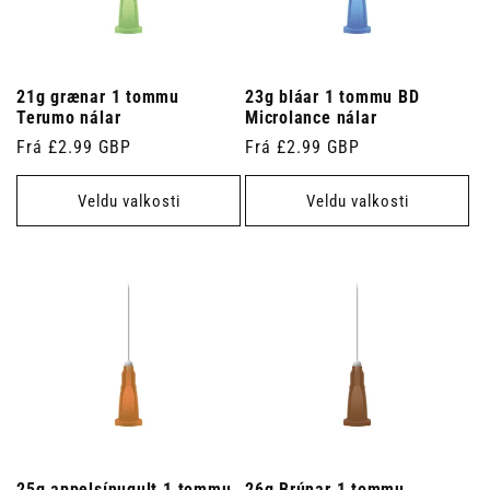
21g grænar 1 tommu
23g bláar 1 tommu BD
Terumo nálar
Microlance nálar
Venjulegt
Frá £2.99 GBP
Venjulegt
Frá £2.99 GBP
verð
verð
Veldu valkosti
Veldu valkosti