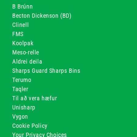
B Brúnn
Becton Dickenson (BD)
Clinell
FMS
Koolpak
Meso-relle
Aldrei deila
Sharps Guard Sharps Bins
Terumo
Taqler
Til að vera hæfur
Unisharp
Vygon
Cookie Policy
Your Privacy Choices