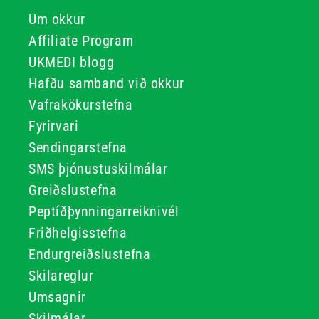
Um okkur
Affiliate Program
UKMEDI blogg
Hafðu samband við okkur
Vafrakökurstefna
Fyrirvari
Sendingarstefna
SMS þjónustuskilmálar
Greiðslustefna
Peptíðþynningarreiknivél
Friðhelgisstefna
Endurgreiðslustefna
Skilareglur
Umsagnir
Skilmálar