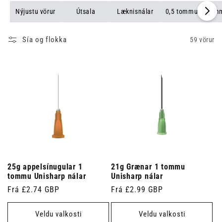
Nýjustu vörur
Útsala
Læknisnálar
0,5 tommur (13 mm
Sía og flokka
59 vörur
25g appelsínugular 1
21g Grænar 1 tommu
tommu Unisharp nálar
Unisharp nálar
Venjulegt
Frá £2.74 GBP
Venjulegt
Frá £2.99 GBP
verð
verð
Veldu valkosti
Veldu valkosti