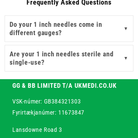
Frequently Asked Questions
Syringe
sizes like 1ml, 2.5ml, and 3ml provide flexibility
for accurate dosing, while Luer Slip and
Safety syringe
compatibility ensures a secure fit and safer handling.
Do your 1 inch needles come in
Each needle is individually sterile-packed and built for
▼
different gauges?
minimal discomfort during administration.
With trusted brands like BD, Terumo, Sol-Care, or
Unisharp, it's easy to find the right 1 inch needle to meet
Are your 1 inch needles sterile and
▼
the specific needs of your practice or procedure.
single-use?
GG & BB LIMITED T/A UKMEDI.CO.UK
VSK-númer: GB384321303
Fyrirtækjanúmer: 11673847
Lansdowne Road 3