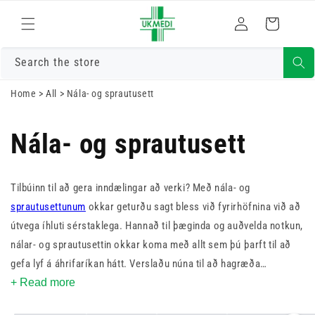
Skrá
Fara í efni
Karfa
inn
Search the store
Home
>
All
>
Nála- og sprautusett
Nála- og sprautusett
Tilbúinn til að gera inndælingar að verki? Með nála- og
sprautusettunum
okkar geturðu sagt bless við fyrirhöfnina við að
útvega íhluti sérstaklega. Hannað til þæginda og auðvelda notkun,
nálar- og sprautusettin okkar koma með allt sem þú þarft til að
gefa lyf á áhrifaríkan hátt. Verslaðu núna til að hagræða
inndælingarferlinu þínu!
+ Read more