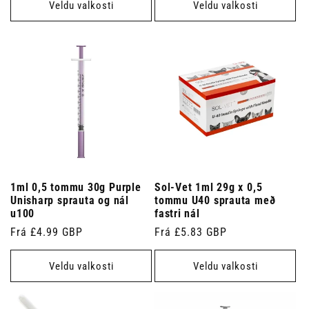
Veldu valkosti
Veldu valkosti
1ml 0,5 tommu 30g Purple
Sol-Vet 1ml 29g x 0,5
Unisharp sprauta og nál
tommu U40 sprauta með
u100
fastri nál
Venjulegt
Frá £4.99 GBP
Venjulegt
Frá £5.83 GBP
verð
verð
Veldu valkosti
Veldu valkosti