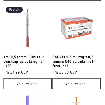
Uppselt
1ml 0,5 tommu 30g rauð
Sol-Vet 0,5 ml 29g x 0,5
Unisharp sprauta og nál
tommu U40 sprauta með
u100
fastri nál
Venjulegt
Frá £4.99 GBP
Venjulegt
Frá £5.83 GBP
verð
verð
Veldu valkosti
Veldu valkosti