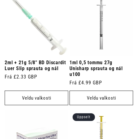
2ml + 21g 5/8" BD Discardit
1ml 0,5 tommu 27g
Luer Slip sprauta og nál
Unisharp sprauta og nál
u100
Venjulegt
Frá £2.33 GBP
Venjulegt
Frá £4.99 GBP
verð
verð
Veldu valkosti
Veldu valkosti
Uppselt