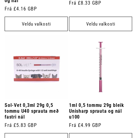
og nál
Venjulegt
Frá £8.33 GBP
Venjulegt
Frá £4.16 GBP
verð
verð
Veldu valkosti
Veldu valkosti
Sol-Vet 0,3ml 29g 0,5
1ml 0,5 tommu 29g bleik
tommu U40 sprauta með
Unisharp sprauta og nál
fastri nál
u100
Venjulegt
Frá £5.83 GBP
Venjulegt
Frá £4.99 GBP
verð
verð