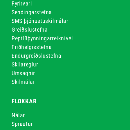
Fyrirvari
Sendingarstefna
SMS þjónustuskilmálar
Greiðslustefna
Peptíðþynningarreiknivél
Friðhelgisstefna
Endurgreiðslustefna
Skilareglur
Umsagnir
Skilmálar
FLOKKAR
Nálar
Sprautur