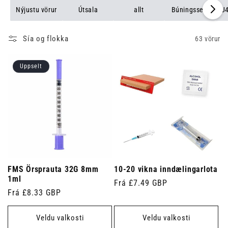
Nýjustu vörur
Útsala
allt
Búningssett
U4
Sía og flokka
63 vörur
Uppselt
FMS Örsprauta 32G 8mm
10-20 vikna inndælingarlota
1ml
Venjulegt
Frá £7.49 GBP
Venjulegt
Frá £8.33 GBP
verð
verð
Veldu valkosti
Veldu valkosti