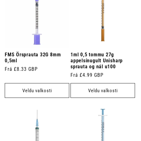
FMS Örsprauta 32G 8mm
1ml 0,5 tommu 27g
0,5ml
appelsínugult Unisharp
sprauta og nál u100
Venjulegt
Frá £8.33 GBP
Venjulegt
Frá £4.99 GBP
verð
verð
Veldu valkosti
Veldu valkosti