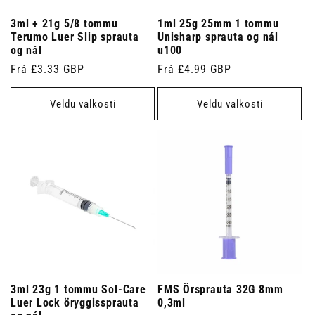
3ml + 21g 5/8 tommu
1ml 25g 25mm 1 tommu
Terumo Luer Slip sprauta
Unisharp sprauta og nál
og nál
u100
Venjulegt
Frá £3.33 GBP
Venjulegt
Frá £4.99 GBP
verð
verð
Veldu valkosti
Veldu valkosti
3ml 23g 1 tommu Sol-Care
FMS Örsprauta 32G 8mm
Luer Lock öryggissprauta
0,3ml