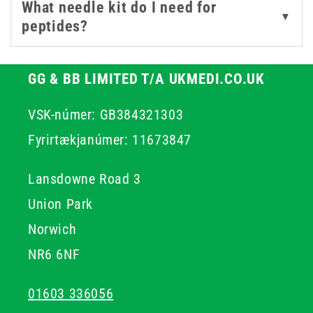
What needle kit do I need for
▼
pharmacies, and home care, these
needle kits
help
peptides?
reduce preparation time and support safe, consistent
delivery every time.
GG & BB LIMITED T/A UKMEDI.CO.UK
VSK-númer: GB384321303
Fyrirtækjanúmer: 11673847
Lansdowne Road 3
Union Park
Norwich
NR6 6NF
01603 336056