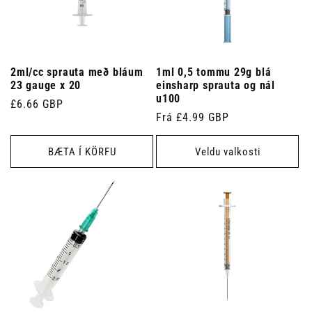
2ml/cc sprauta með bláum
1ml 0,5 tommu 29g blá
23 gauge x 20
einsharp sprauta og nál
u100
Venjulegt
£6.66 GBP
Venjulegt
Frá £4.99 GBP
verð
verð
BÆTA Í KÖRFU
Veldu valkosti