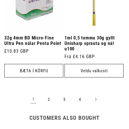
32g 4mm BD Micro-Fine
1ml 0,5 tommu 30g gyllt
Ultra Pen nálar Penta Point
Unisharp sprauta og nál
u100
Venjulegt
£10.83 GBP
Venjulegt
Frá £4.16 GBP
verð
verð
BÆTA Í KÖRFU
Veldu valkosti
1
2
3
4
CUSTOMERS ALSO BOUGHT