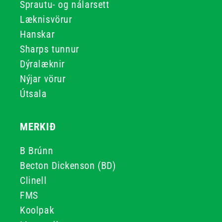
Sprautu- og nálarsett
Læknisvörur
Hanskar
Sharps tunnur
Dýralæknir
Nýjar vörur
Útsala
MERKIÐ
B Brúnn
Becton Dickenson (BD)
Clinell
FMS
Koolpak