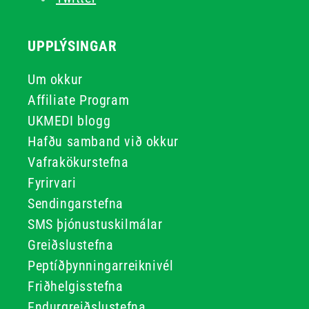
UPPLÝSINGAR
Um okkur
Affiliate Program
UKMEDI blogg
Hafðu samband við okkur
Vafrakökurstefna
Fyrirvari
Sendingarstefna
SMS þjónustuskilmálar
Greiðslustefna
Peptíðþynningarreiknivél
Friðhelgisstefna
Endurgreiðslustefna