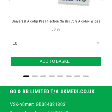
Universal Alcotip Pre Injection Swabs 70% Alcohol Wipes
Price
£0.99
ADD TO BASKET
GG & BB LIMITED T/A UKMEDI.CO.UK
VSK-númer: GB384321303