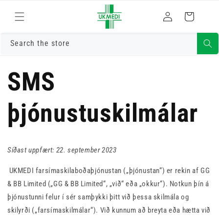
Skrá
Fara í efni
Karfa
inn
Search the store
SMS
þjónustuskilmálar
Síðast uppfært: 22. september 2023
UKMEDI farsímaskilaboðaþjónustan („þjónustan“) er rekin af GG
& BB Limited („GG & BB Limited“, „við“ eða „okkur“). Notkun þín á
þjónustunni felur í sér samþykki þitt við þessa skilmála og
skilyrði („farsímaskilmálar“). Við kunnum að breyta eða hætta við