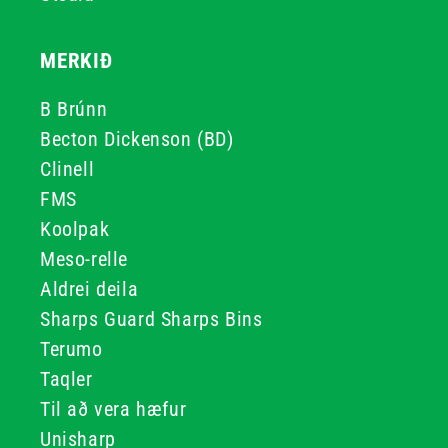
MERKIÐ
B Brúnn
Becton Dickenson (BD)
Clinell
FMS
Koolpak
Meso-relle
Aldrei deila
Sharps Guard Sharps Bins
Terumo
Taqler
Til að vera hæfur
Unisharp