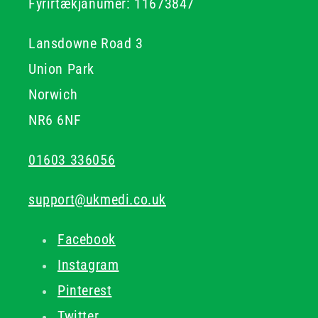
Fyrirtækjanúmer: 11673847
Lansdowne Road 3
Union Park
Norwich
NR6 6NF
01603 336056
support@ukmedi.co.uk
Facebook
Instagram
Pinterest
Twitter