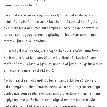
fram í slíkum skilaboðum.
Farsímafyrirtækin sem þjónustan styður eru ekki ábyrg fyrir
seinkuðum eða óafhentum skilaboðum. Þú samþykkir að gefa
okkur gilt farsímanúmer. Þú samþykkir að viðhalda nákvæmum,
fullkomnum og uppfærðum upplýsingum hjá okkur sem tengjast
móttöku þinni á skilaboðum.
Þú samþykkir að skaða, verja og halda okkur skaðlausum fyrir
kröfum þriðja aðila, skaðabótaskyldu, tjóni eða kostnaði sem
stafar af notkun þinni á þjónustunni eða af því að þú gefur okkur
símanúmer sem er ekki þitt eigið.
Að því marki sem gildandi lög leyfa, samþykkir þú að við berum
ekki ábyrgð á misheppnuðum, seinkuðum eða rangri afhendingu
upplýsinga sem sendar eru í gegnum þjónustuna, villum í slíkum
upplýsingum og/eða hvers kyns aðgerðum sem þú gætir eða
gætir ekki gripið til. treysta á upplýsingarnar eða þjónustuna.