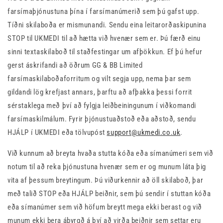
farsímaþjónustuna þína í farsímanúmerið sem þú gafst upp.
Tíðni skilaboða er mismunandi. Sendu eina leitarorðaskipunina
STOP til UKMEDI til að hætta við hvenær sem er. Þú færð einu
sinni textaskilaboð til staðfestingar um afþökkun. Ef þú hefur
gerst áskrifandi að öðrum GG & BB Limited
farsímaskilaboðaforritum og vilt segja upp, nema þar sem
gildandi lög krefjast annars, þarftu að afþakka þessi forrit
sérstaklega með því að fylgja leiðbeiningunum í viðkomandi
farsímaskilmálum. Fyrir þjónustuaðstoð eða aðstoð, sendu
HJÁLP í UKMEDI eða tölvupóst
support@ukmedi.co.uk
.
Við kunnum að breyta hvaða stutta kóða eða símanúmeri sem við
notum til að reka þjónustuna hvenær sem er og munum láta þig
vita af þessum breytingum. Þú viðurkennir að öll skilaboð, þar
með talið STOP eða HJÁLP beiðnir, sem þú sendir í stuttan kóða
eða símanúmer sem við höfum breytt mega ekki berast og við
munum ekki bera ábyrgð á því að virða beiðnir sem settar eru