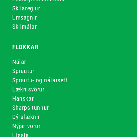
Skilareglur
Umsagnir
Skilmálar
FLOKKAR
Nálar
Sprautur
Sprautu- og nálarsett
Læknisvörur
Hanskar
Sharps tunnur
Dýralæknir
Nýjar vörur
Útsala