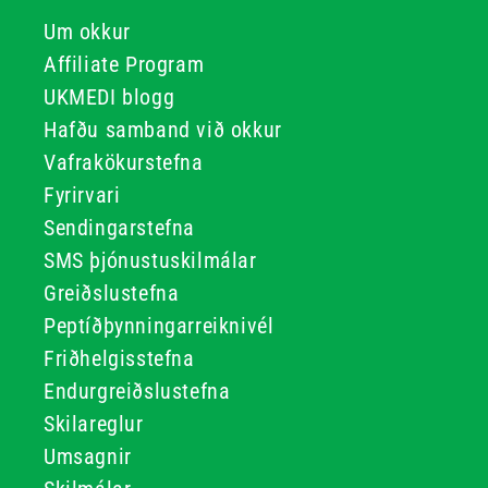
Um okkur
Affiliate Program
UKMEDI blogg
Hafðu samband við okkur
Vafrakökurstefna
Fyrirvari
Sendingarstefna
SMS þjónustuskilmálar
Greiðslustefna
Peptíðþynningarreiknivél
Friðhelgisstefna
Endurgreiðslustefna
Skilareglur
Umsagnir