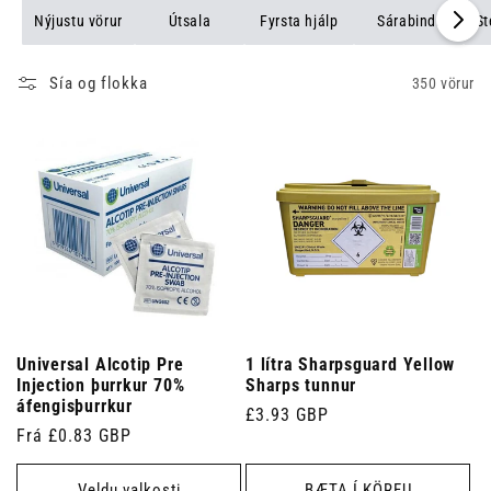
tryggðu að þú sért alltaf tilbúinn.
Nýjustu vörur
Útsala
Fyrsta hjálp
Sárabindi
St
Sía og flokka
350 vörur
Universal Alcotip Pre
1 lítra Sharpsguard Yellow
Injection þurrkur 70%
Sharps tunnur
áfengisþurrkur
Venjulegt
£3.93 GBP
Venjulegt
Frá £0.83 GBP
verð
verð
Veldu valkosti
BÆTA Í KÖRFU