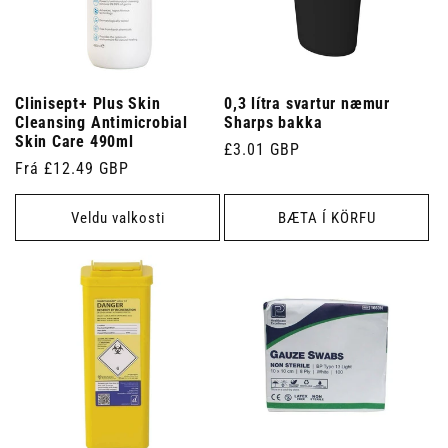
Clinisept+ Plus Skin
0,3 lítra svartur næmur
Cleansing Antimicrobial
Sharps bakka
Skin Care 490ml
Venjulegt
£3.01 GBP
Venjulegt
Frá £12.49 GBP
verð
verð
Veldu valkosti
BÆTA Í KÖRFU