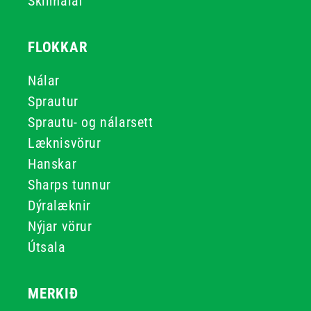
Skilmálar
FLOKKAR
Nálar
Sprautur
Sprautu- og nálarsett
Læknisvörur
Hanskar
Sharps tunnur
Dýralæknir
Nýjar vörur
Útsala
MERKIÐ