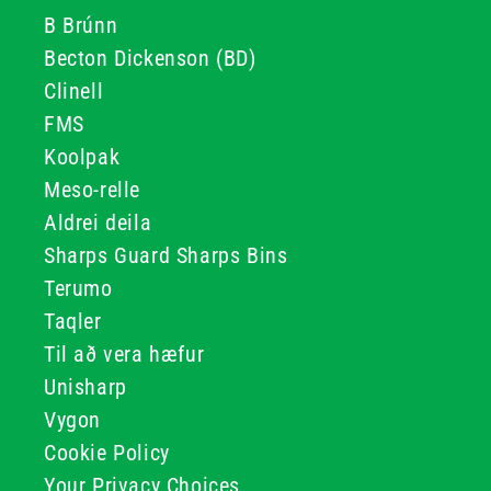
B Brúnn
Becton Dickenson (BD)
Clinell
FMS
Koolpak
Meso-relle
Aldrei deila
Sharps Guard Sharps Bins
Terumo
Taqler
Til að vera hæfur
Unisharp
Vygon
Cookie Policy
Your Privacy Choices