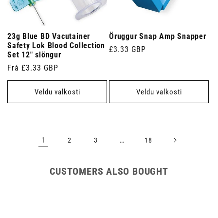
23g Blue BD Vacutainer
Öruggur Snap Amp Snapper
Safety Lok Blood Collection
Venjulegt
£3.33 GBP
Set 12" slöngur
verð
Venjulegt
Frá £3.33 GBP
verð
Veldu valkosti
Veldu valkosti
1
…
2
3
18
CUSTOMERS ALSO BOUGHT