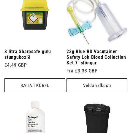
3 lítra Sharpsafe gulu
23g Blue BD Vacutainer
stunguboxið
Safety Lok Blood Collection
Set 7" slöngur
Venjulegt
£4.49 GBP
Venjulegt
Frá £3.33 GBP
verð
verð
BÆTA Í KÖRFU
Veldu valkosti