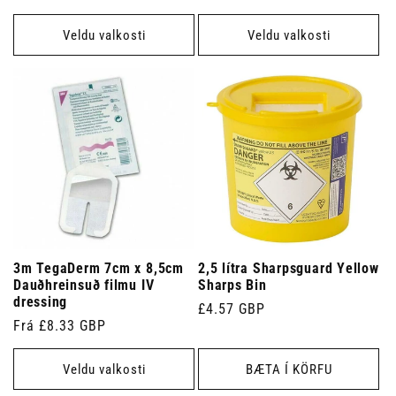
verð
Veldu valkosti
Veldu valkosti
3m TegaDerm 7cm x 8,5cm
2,5 lítra Sharpsguard Yellow
Dauðhreinsuð filmu IV
Sharps Bin
dressing
Venjulegt
£4.57 GBP
Venjulegt
Frá £8.33 GBP
verð
verð
Veldu valkosti
BÆTA Í KÖRFU