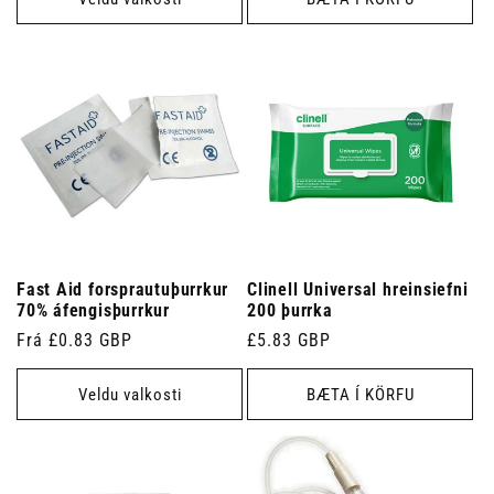
Fast Aid forsprautuþurrkur
Clinell Universal hreinsiefni
70% áfengisþurrkur
200 þurrka
Venjulegt
Frá £0.83 GBP
Venjulegt
£5.83 GBP
verð
verð
Veldu valkosti
BÆTA Í KÖRFU