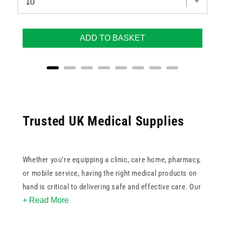
ADD TO BASKET
Trusted UK Medical Supplies
Whether you’re equipping a clinic, care home, pharmacy,
or mobile service, having the right medical products on
hand is critical to delivering safe and effective care. Our
+ Read More
range of UK medical supplies includes specialised
options for cytotoxic, pharmaceutical, medical, and non-