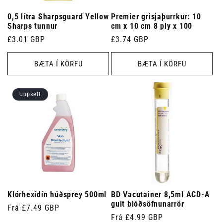
0,5 lítra Sharpsguard Yellow
Premier grisjaþurrkur: 10
Sharps tunnur
cm x 10 cm 8 ply x 100
Venjulegt
£3.01 GBP
Venjulegt
£3.74 GBP
verð
verð
BÆTA Í KÖRFU
BÆTA Í KÖRFU
Uppselt
Klórhexidín húðsprey 500ml
BD Vacutainer 8,5ml ACD-A
gult blóðsöfnunarrör
Venjulegt
Frá £7.49 GBP
Venjulegt
Frá £4.99 GBP
verð