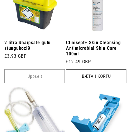
2 lítra Sharpsafe gulu
Clinisept+ Skin Cleansing
stunguboxið
Antimicrobial Skin Care
100ml
Venjulegt
£3.93 GBP
Venjulegt
£12.49 GBP
verð
verð
Uppselt
BÆTA Í KÖRFU