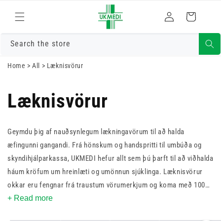
Skrá
Fara í efni
Karfa
inn
Search the store
Home
>
All
>
Læknisvörur
Læknisvörur
Geymdu þig af nauðsynlegum lækningavörum til að halda
æfingunni gangandi. Frá hönskum og handspritti til umbúða og
skyndihjálparkassa, UKMEDI hefur allt sem þú þarft til að viðhalda
háum kröfum um hreinlæti og umönnun sjúklinga. Læknisvörur
okkar eru fengnar frá traustum vörumerkjum og koma með 100%
ánægjuábyrgð okkar. Auk þess bjóðum við upp á hraðvirka,
+ Read more
ókeypis afhendingu á pöntunum yfir £25. Verslaðu núna og