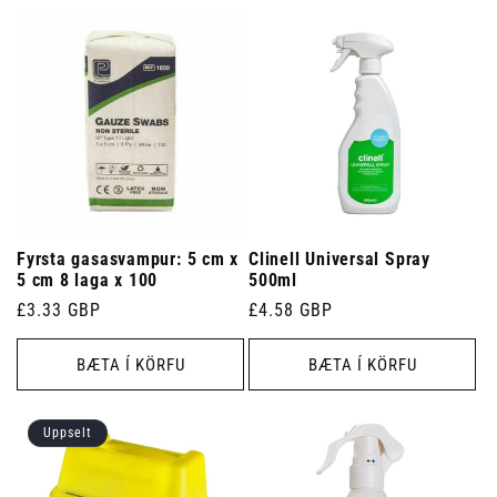
Fyrsta gasasvampur: 5 cm x
Clinell Universal Spray
5 cm 8 laga x 100
500ml
Venjulegt
£3.33 GBP
Venjulegt
£4.58 GBP
verð
verð
BÆTA Í KÖRFU
BÆTA Í KÖRFU
Uppselt