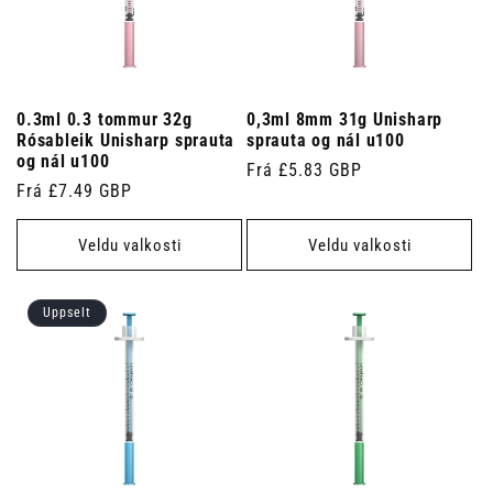
0.3ml 0.3 tommur 32g
0,3ml 8mm 31g Unisharp
Rósableik Unisharp sprauta
sprauta og nál u100
og nál u100
Venjulegt
Frá £5.83 GBP
Venjulegt
Frá £7.49 GBP
verð
verð
Veldu valkosti
Veldu valkosti
Uppselt