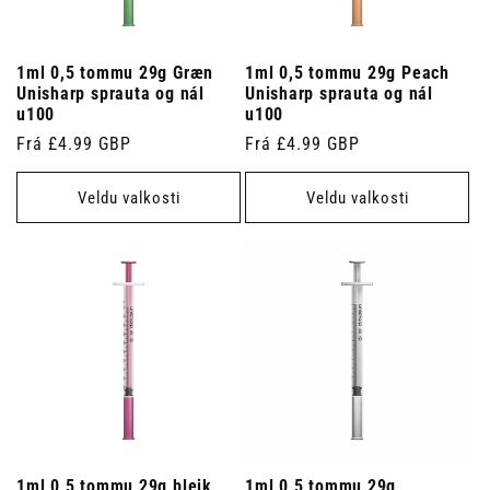
1ml 0,5 tommu 29g Græn
1ml 0,5 tommu 29g Peach
Unisharp sprauta og nál
Unisharp sprauta og nál
u100
u100
Venjulegt
Frá £4.99 GBP
Venjulegt
Frá £4.99 GBP
verð
verð
Veldu valkosti
Veldu valkosti
1ml 0,5 tommu 29g bleik
1ml 0,5 tommu 29g