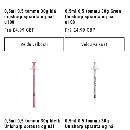
0,5ml 0,5 tommu 30g blá
0,5ml 0,5 tommu 30g Græn
einsharp sprauta og nál
Unisharp sprauta og nál
u100
u100
Venjulegt
Frá £4.99 GBP
Venjulegt
Frá £4.99 GBP
verð
verð
Veldu valkosti
Veldu valkosti
0,5ml 0,5 tommu 30g bleik
0,5ml 0,5 tommu 30g
Unisharp sprauta og nál
Unisharp sprauta og nál