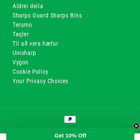
Aldrei deila
Sharps Guard Sharps Bins
Terumo
Taqler
Til að vera hæfur
Unisharp
Vygon
Cookie Policy
Your Privacy Choices
Greiðslumáta
© 2026, GG & BB Limited t/a UKMEDI
Get 10% Off