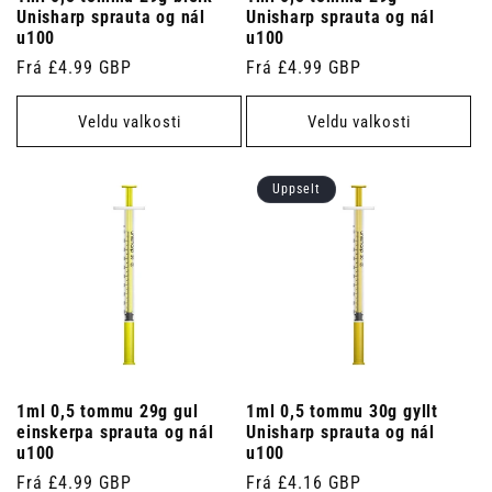
Unisharp sprauta og nál
Unisharp sprauta og nál
u100
u100
Venjulegt
Frá £4.99 GBP
Venjulegt
Frá £4.99 GBP
verð
verð
Veldu valkosti
Veldu valkosti
Uppselt
1ml 0,5 tommu 29g gul
1ml 0,5 tommu 30g gyllt
einskerpa sprauta og nál
Unisharp sprauta og nál
u100
u100
Venjulegt
Frá £4.99 GBP
Venjulegt
Frá £4.16 GBP