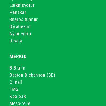
Læknisvörur
Hanskar
Sharps tunnur
Dýralæknir
Nýjar vörur
Útsala
MERKIÐ
B Brúnn
Becton Dickenson (BD)
Clinell
FMS
Koolpak
Meso-relle