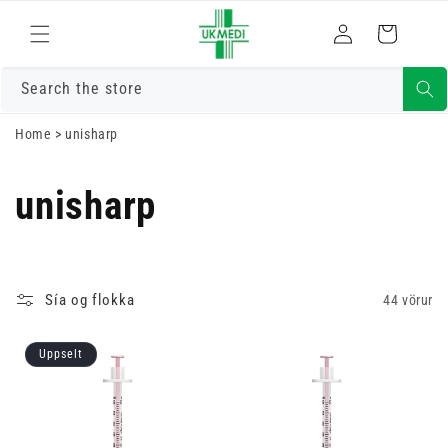
Skrá
Fara í efni
Karfa
inn
Search the store
Home
>
unisharp
unisharp
Sía og flokka
44 vörur
Uppselt