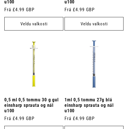
u100
u100
Venjulegt
Frá £4.99 GBP
Venjulegt
Frá £4.99 GBP
verð
verð
Veldu valkosti
Veldu valkosti
0,5 ml 0,5 tommu 30 g gul
1ml 0,5 tommu 27g blá
einsharp sprauta og nál
einsharp sprauta og nál
u100
u100
Venjulegt
Frá £4.99 GBP
Venjulegt
Frá £4.99 GBP
verð
verð