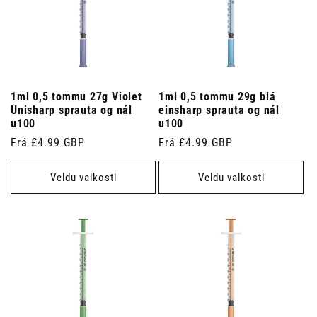
1ml 0,5 tommu 27g Violet
1ml 0,5 tommu 29g blá
Unisharp sprauta og nál
einsharp sprauta og nál
u100
u100
Venjulegt
Frá £4.99 GBP
Venjulegt
Frá £4.99 GBP
verð
verð
Veldu valkosti
Veldu valkosti