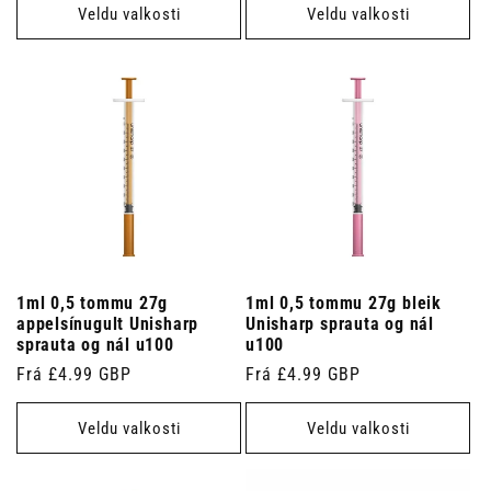
Veldu valkosti
Veldu valkosti
1ml 0,5 tommu 27g
1ml 0,5 tommu 27g bleik
appelsínugult Unisharp
Unisharp sprauta og nál
sprauta og nál u100
u100
Venjulegt
Frá £4.99 GBP
Venjulegt
Frá £4.99 GBP
verð
verð
Veldu valkosti
Veldu valkosti