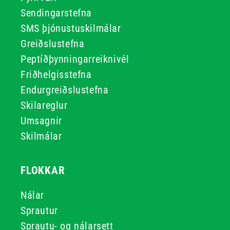
Sendingarstefna
SMS þjónustuskilmálar
Greiðslustefna
Peptíðþynningarreiknivél
Friðhelgisstefna
Endurgreiðslustefna
Skilareglur
Umsagnir
Skilmálar
FLOKKAR
Nálar
Sprautur
Sprautu- og nálarsett