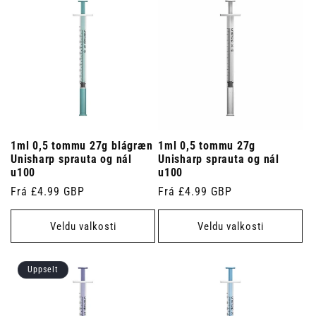
1ml 0,5 tommu 27g blágræn
1ml 0,5 tommu 27g
Unisharp sprauta og nál
Unisharp sprauta og nál
u100
u100
Venjulegt
Frá £4.99 GBP
Venjulegt
Frá £4.99 GBP
verð
verð
Veldu valkosti
Veldu valkosti
Uppselt