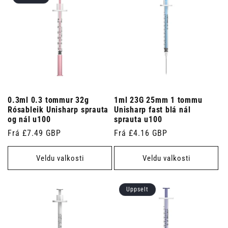
0.3ml 0.3 tommur 32g
1ml 23G 25mm 1 tommu
Rósableik Unisharp sprauta
Unisharp fast blá nál
og nál u100
sprauta u100
Venjulegt
Frá £7.49 GBP
Venjulegt
Frá £4.16 GBP
verð
verð
Veldu valkosti
Veldu valkosti
Uppselt