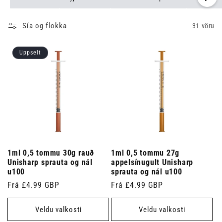
Sía og flokka
31 vöru
Uppselt
1ml 0,5 tommu 30g rauð
1ml 0,5 tommu 27g
Unisharp sprauta og nál
appelsínugult Unisharp
u100
sprauta og nál u100
Venjulegt
Frá £4.99 GBP
Venjulegt
Frá £4.99 GBP
verð
verð
Veldu valkosti
Veldu valkosti