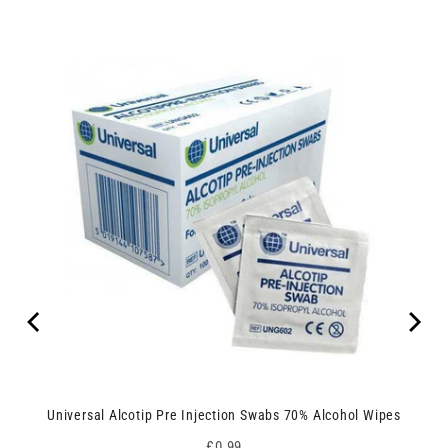
Universal Alcotip Pre Injection Swabs 70% Alcohol Wipes
Price
£0.99