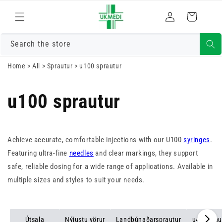
Skrá
Fara í efni
Karfa
inn
Search the store
Home
>
All
>
Sprautur
>
u100 sprautur
u100 sprautur
Achieve accurate, comfortable injections with our U100
syringes
.
Featuring ultra-fine
needles
and clear markings, they support
safe, reliable dosing for a wide range of applications. Available in
multiple sizes and styles to suit your needs.
Útsala
Nýjustu vörur
Landbúnaðarsprautur
u40 sprau