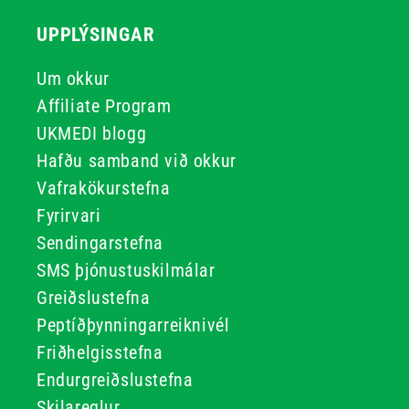
UPPLÝSINGAR
Um okkur
Affiliate Program
UKMEDI blogg
Hafðu samband við okkur
Vafrakökurstefna
Fyrirvari
Sendingarstefna
SMS þjónustuskilmálar
Greiðslustefna
Peptíðþynningarreiknivél
Friðhelgisstefna
Endurgreiðslustefna
Skilareglur