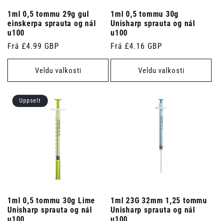
1ml 0,5 tommu 29g gul
1ml 0,5 tommu 30g
einskerpa sprauta og nál
Unisharp sprauta og nál
u100
u100
Venjulegt
Frá £4.99 GBP
Venjulegt
Frá £4.16 GBP
verð
verð
Veldu valkosti
Veldu valkosti
Uppselt
1ml 0,5 tommu 30g Lime
1ml 23G 32mm 1,25 tommu
Unisharp sprauta og nál
Unisharp sprauta og nál
u100
u100