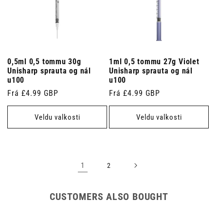
0,5ml 0,5 tommu 30g
1ml 0,5 tommu 27g Violet
Unisharp sprauta og nál
Unisharp sprauta og nál
u100
u100
Venjulegt
Frá £4.99 GBP
Venjulegt
Frá £4.99 GBP
verð
verð
Veldu valkosti
Veldu valkosti
1
2
CUSTOMERS ALSO BOUGHT