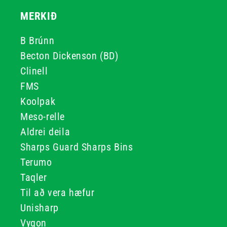
MERKIÐ
B Brúnn
Becton Dickenson (BD)
Clinell
FMS
Koolpak
Meso-relle
Aldrei deila
Sharps Guard Sharps Bins
Terumo
Taqler
Til að vera hæfur
Unisharp
Vygon