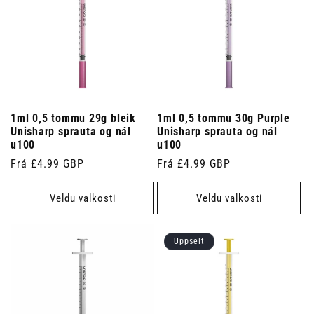
1ml 0,5 tommu 29g bleik
1ml 0,5 tommu 30g Purple
Unisharp sprauta og nál
Unisharp sprauta og nál
u100
u100
Venjulegt
Frá £4.99 GBP
Venjulegt
Frá £4.99 GBP
verð
verð
Veldu valkosti
Veldu valkosti
Uppselt