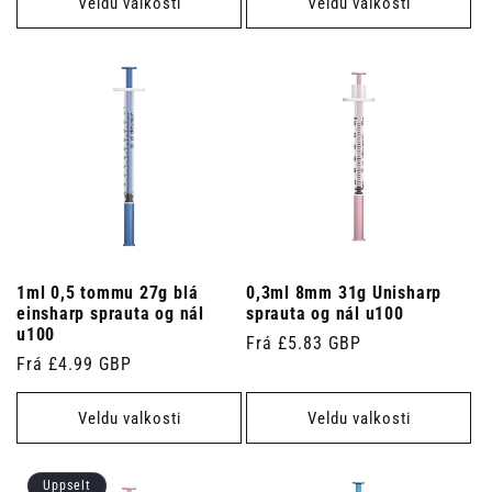
Veldu valkosti
Veldu valkosti
1ml 0,5 tommu 27g blá
0,3ml 8mm 31g Unisharp
einsharp sprauta og nál
sprauta og nál u100
u100
Venjulegt
Frá £5.83 GBP
Venjulegt
Frá £4.99 GBP
verð
verð
Veldu valkosti
Veldu valkosti
Uppselt