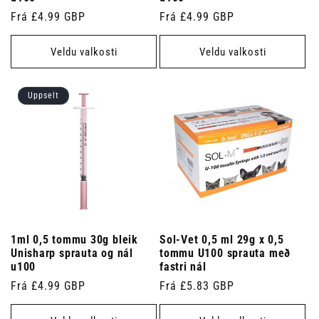
Venjulegt
Frá £4.99 GBP
Venjulegt
Frá £4.99 GBP
verð
verð
Veldu valkosti
Veldu valkosti
Uppselt
1ml 0,5 tommu 30g bleik
Sol-Vet 0,5 ml 29g x 0,5
Unisharp sprauta og nál
tommu U100 sprauta með
u100
fastri nál
Venjulegt
Frá £4.99 GBP
Venjulegt
Frá £5.83 GBP
verð
verð