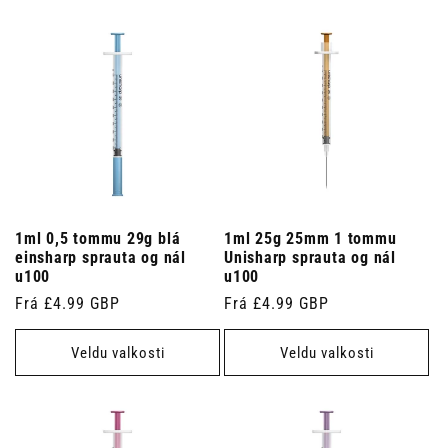
1ml 0,5 tommu 29g blá
1ml 25g 25mm 1 tommu
einsharp sprauta og nál
Unisharp sprauta og nál
u100
u100
Venjulegt
Frá £4.99 GBP
Venjulegt
Frá £4.99 GBP
verð
verð
Veldu valkosti
Veldu valkosti