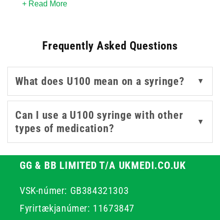
+ Read More
delivery. The range includes ultra-fine
needles
in various
gauges and colours - such as 29g peach, 30g yellow, and
32g pink - to help minimise discomfort while maintaining
Frequently Asked Questions
dosing accuracy.
You’ll also find safety syringes for added protection
during use and disposal, as well as Luer Slip options for
What does U100 mean on a syringe?
▼
quick, simple needle attachment. Shop trusted brands
like BD, BBraun, and Unisharp to ensure quality and
compatibility with your clinical or home setup.
Can I use a U100 syringe with other
▼
types of medication?
GG & BB LIMITED T/A UKMEDI.CO.UK
VSK-númer: GB384321303
Fyrirtækjanúmer: 11673847