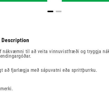
 Description
f nákvæmni til að veita vinnuvistfræði og tryggja n
g endingargóðar.
ð fjarlægja með sápuvatni eða sprittþurrku.
ðmerki.