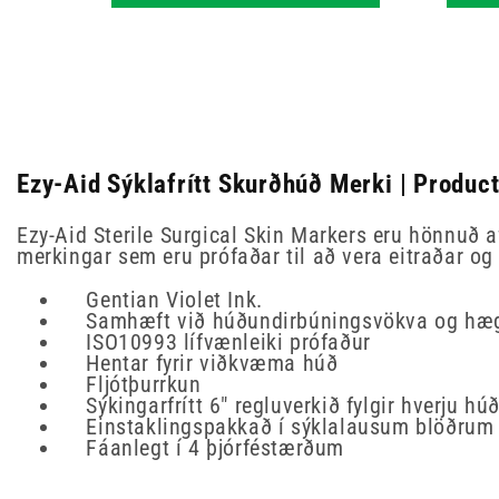
Ezy-Aid Sýklafrítt Skurðhúð Merki | Product
Ezy-Aid Sterile Surgical Skin Markers eru hönnuð a
merkingar sem eru prófaðar til að vera eitraðar o
Gentian Violet Ink.
Samhæft við húðundirbúningsvökva og hægt a
ISO10993 lífvænleiki prófaður
Hentar fyrir viðkvæma húð
Fljótþurrkun
Sýkingarfrítt 6" regluverkið fylgir hverju hú
Einstaklingspakkað í sýklalausum blöðrum
Fáanlegt í 4 þjórféstærðum