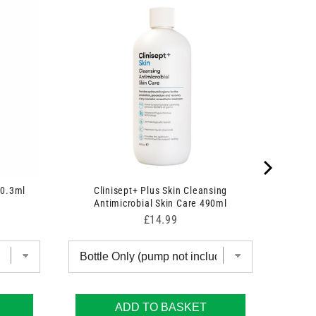
 0.3ml
Clinisept+ Plus Skin Cleansing
Antimicrobial Skin Care 490ml
Price
£14.99
ADD TO BASKET