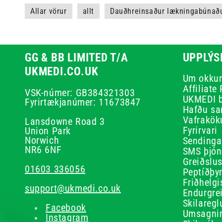
Allar vörur
allt
Dauðhreinsaður lækningabúnað
GG & BB LIMITED T/A
UPPLÝS
UKMEDI.CO.UK
Um okku
Affiliate
VSK-númer: GB384321303
UKMEDI 
Fyrirtækjanúmer: 11673847
Hafðu sa
Vafrakök
Lansdowne Road 3
Fyrirvari
Union Park
Norwich
Sendinga
NR6 6NF
SMS þjón
Greiðslu
01603 336056
Peptíðþyn
Friðhelgi
support@ukmedi.co.uk
Endurgre
Skilaregl
Facebook
Umsagni
Instagram