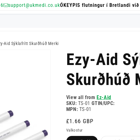
56
support@ukmedi.co.uk
ÓKEYPIS flutningur í Bretlandi við
zy-Aid Sýklafrítt Skurðhúð Merki
Ezy-Aid Sýk
Skurðhúð 
View all from
Ez-Aid
SKU:
TS-01
GTIN/UPC:
MPN:
TS-01
Venjulegt
£1.66 GBP
verð
Valkostur