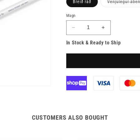
Breið ráð
Venjulegur ábe
Magn
Minnka
Auka
magn
magn
In Stock & Ready to Ship
fyrir
fyrir
Ezy-
Ezy-
Aid
Aid
Sýklafrítt
Sýklafrítt
Skurðhúð
Skurðhúð
Merki
Merki
CUSTOMERS ALSO BOUGHT