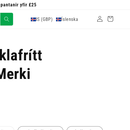
 pantanir yfir £25
Skrá
Karfa
IS (GBP)
Íslenska
inn
lafrítt
Merki