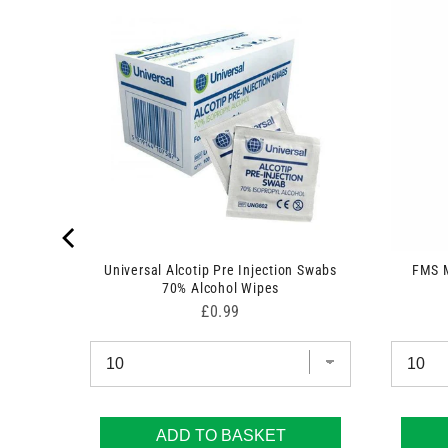
ge
Universal Alcotip Pre Injection Swabs
FMS M
70% Alcohol Wipes
Price
£0.99
ADD TO BASKET