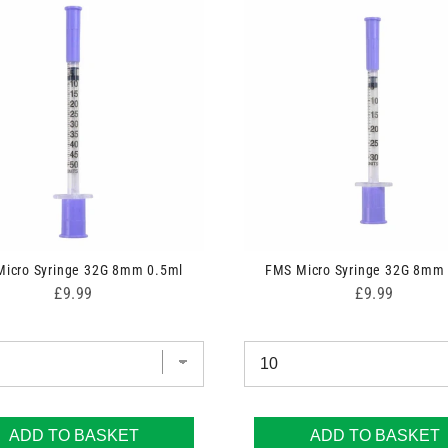
icro Syringe 32G 8mm 0.5ml
FMS Micro Syringe 32G 8mm
Price
Price
£9.99
£9.99
ADD TO BASKET
ADD TO BASKET