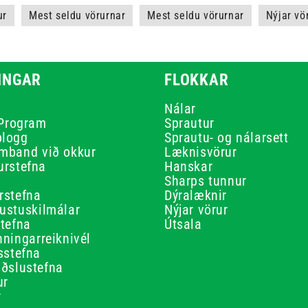
ur
Mest seldu vörurnar
Mest seldu vörurnar
Nýjar vö
INGAR
FLOKKAR
r
Nálar
 Program
Sprautur
blogg
Sprautu- og nálarsett
mband við okkur
Læknisvörur
urstefna
Hanskar
Sharps tunnur
rstefna
Dýralæknir
ustuskilmálar
Nýjar vörur
stefna
Útsala
ningarreiknivél
sstefna
iðslustefna
ur
r