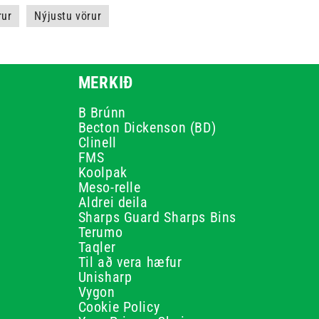
rur
Nýjustu vörur
MERKIÐ
B Brúnn
Becton Dickenson (BD)
Clinell
FMS
Koolpak
Meso-relle
Aldrei deila
Sharps Guard Sharps Bins
Terumo
Taqler
Til að vera hæfur
Unisharp
Vygon
Cookie Policy