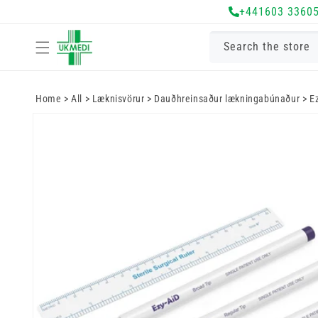
+441603 3360
Fara í efni
Search the store
Home
>
All
>
Læknisvörur
>
Dauðhreinsaður lækningabúnaður
>
E
Farðu í
vöruupplýsingar