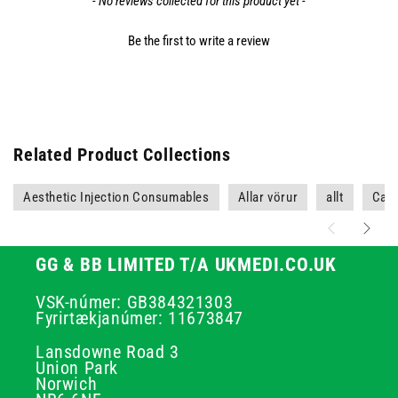
- No reviews collected for this product yet -
Be the first to write a review
Related Product Collections
Aesthetic Injection Consumables
Allar vörur
allt
Care
GG & BB LIMITED T/A UKMEDI.CO.UK
VSK-númer: GB384321303
Fyrirtækjanúmer: 11673847
Lansdowne Road 3
Union Park
Norwich