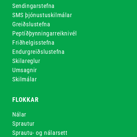
Sendingarstefna
SMS þjónustuskilmálar
Greiðslustefna
Peptíðþynningarreiknivél
Friðhelgisstefna
Endurgreiðslustefna
Skilareglur
Umsagnir
Skilmálar
FLOKKAR
Nálar
Sprautur
Sprautu- og nálarsett