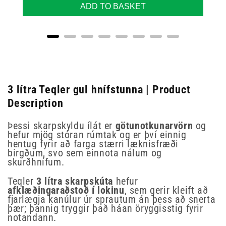
ADD TO BASKET
3 lítra Teqler gul hnífstunna | Product
Description
Þessi skarpskyldu ílát er
götunotkunarvörn
og
hefur mjög stóran rúmtak og er því einnig
hentug fyrir að farga stærri læknisfræði
birgðum, svo sem einnota nálum og
skurðhnífum.
Teqler
3 lítra skarpskúta
hefur
afklæðingaraðstoð í lokinu
, sem gerir kleift að
fjarlægja kanúlur úr sprautum án þess að snerta
þær; þannig tryggir það háan öryggisstig fyrir
notandann.