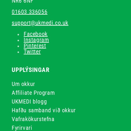
NR6 6NF
01603 336056
support@ukmedi.co.uk
Facebook
Instagram
Pinterest
Twitter
UPPLÝSINGAR
Um okkur
Affiliate Program
UKMEDI blogg
Hafðu samband við okkur
Vafrakökurstefna
Fyrirvari