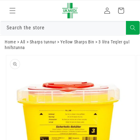
Fara í efni
Skrá
Karfa
inn
Search the store
Home
>
All
>
Sharps tunnur
>
Yellow Sharps Bin
>
3 lítra Teqler gul
hnífstunna
Farðu í
vöruupplýsingar