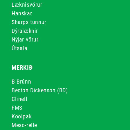
Læknisvörur
Hanskar
Sharps tunnur
Dýralæknir
Nýjar vörur
Útsala
MERKIÐ
B Brúnn
Becton Dickenson (BD)
Clinell
FMS
Koolpak
Meso-relle