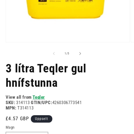
Opinn
O
miðill
mi
1
2
af
1
/
5
í
í
modal
m
3 lítra Teqler gul
hnífstunna
View all from
Teqler
SKU:
314113
GTIN/UPC:
4260306773541
MPN:
T314113
Venjulegt
£4.57 GBP
Uppselt
verð
Magn