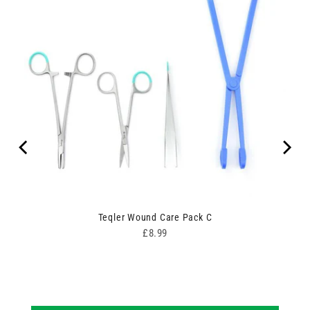
Teqler Wound Care Pack C
Price
£8.99