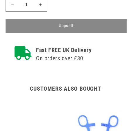
Minnka
Auka
magn
magn
fyrir
fyrir
3
3
Uppselt
lítra
lítra
Teqler
Teqler
gul
gul
Fast FREE UK Delivery
hnífstunna
hnífstunna
On orders over £30
CUSTOMERS ALSO BOUGHT