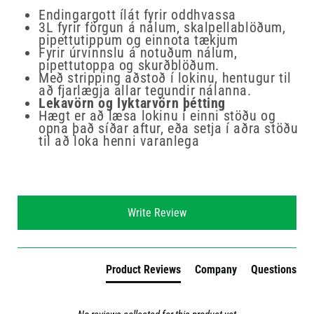
Endingargott ílát fyrir oddhvassa
3L fyrir förgun á nálum, skalpellablöðum,
pipettutippum og einnota tækjum
Fyrir úrvinnslu á notuðum nálum,
pipettutoppa og skurðblöðum.
Með stripping aðstoð í lokinu, hentugur til
að fjarlægja allar tegundir nálanna.
Lekavörn og lyktarvörn þétting
Hægt er að læsa lokinu í einni stöðu og
opna það síðar aftur, eða setja í aðra stöðu
til að loka henni varanlega
New content loaded
Write Review
Product Reviews
Company
Questions