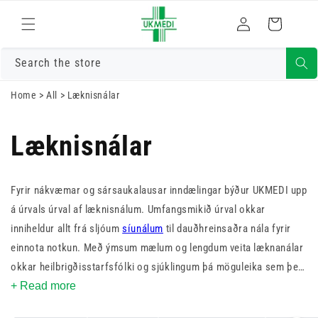
Skrá
Fara í efni
Karfa
inn
Search the store
Home
>
All
>
Læknisnálar
Læknisnálar
Fyrir nákvæmar og sársaukalausar inndælingar býður UKMEDI upp
á úrvals úrval af læknisnálum. Umfangsmikið úrval okkar
inniheldur allt frá sljóum
síunálum
til dauðhreinsaðra nála fyrir
einnota notkun. Með ýmsum mælum og lengdum veita læknanálar
okkar heilbrigðisstarfsfólki og sjúklingum þá möguleika sem þeir
þurfa fyrir örugga og þægilega gjöf. Verslaðu núna til að tryggja
+ Read more
að æfingin þín sé búin bestu læknisnálum sem völ er á.