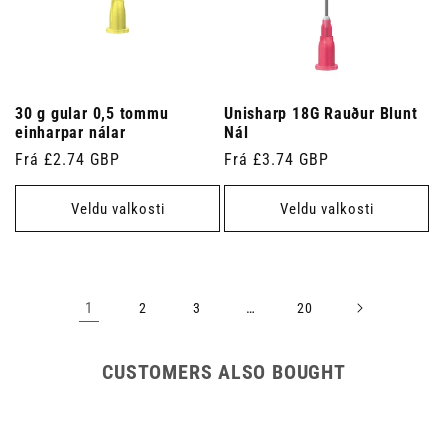
30 g gular 0,5 tommu
Unisharp 18G Rauður Blunt
einharpar nálar
Nál
Venjulegt
Frá £2.74 GBP
Venjulegt
Frá £3.74 GBP
verð
verð
Veldu valkosti
Veldu valkosti
1
…
2
3
20
CUSTOMERS ALSO BOUGHT