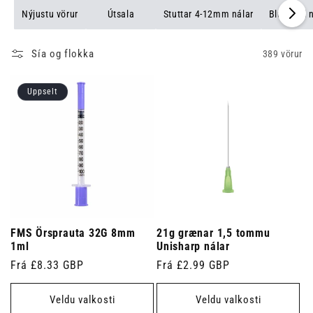
Nýjustu vörur
Útsala
Stuttar 4-12mm nálar
Blunt Fill 
Sía og flokka
389 vörur
Uppselt
FMS Örsprauta 32G 8mm
21g grænar 1,5 tommu
1ml
Unisharp nálar
Venjulegt
Frá £8.33 GBP
Venjulegt
Frá £2.99 GBP
verð
verð
Veldu valkosti
Veldu valkosti