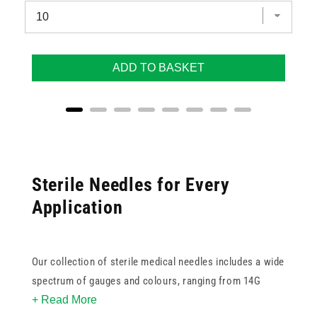
ADD TO BASKET
Sterile Needles for Every
Application
Our collection of sterile medical needles includes a wide
spectrum of gauges and colours, ranging from 14G
+ Read More
white for high-flow applications to
33G green
for ultra-