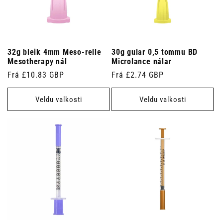
32g bleik 4mm Meso-relle
30g gular 0,5 tommu BD
Mesotherapy nál
Microlance nálar
Venjulegt
Frá £10.83 GBP
Venjulegt
Frá £2.74 GBP
verð
verð
Veldu valkosti
Veldu valkosti