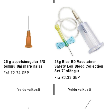
25 g appelsínugular 5/8
23g Blue BD Vacutainer
tommu Unisharp nálar
Safety Lok Blood Collection
Set 7" slöngur
Venjulegt
Frá £2.74 GBP
Venjulegt
Frá £3.33 GBP
verð
verð
Veldu valkosti
Veldu valkosti