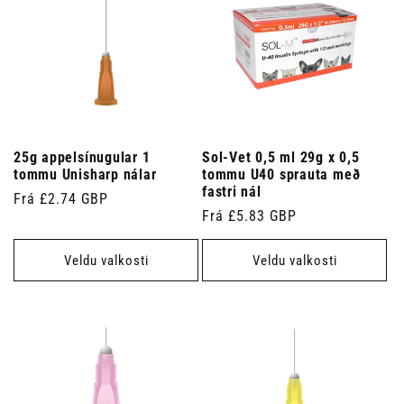
25g appelsínugular 1
Sol-Vet 0,5 ml 29g x 0,5
tommu Unisharp nálar
tommu U40 sprauta með
fastri nál
Venjulegt
Frá £2.74 GBP
Venjulegt
Frá £5.83 GBP
verð
verð
Veldu valkosti
Veldu valkosti