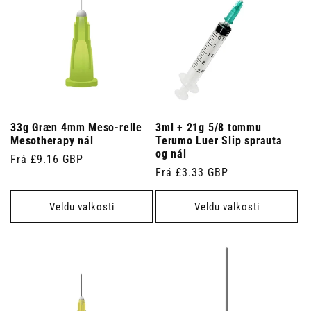
33g Græn 4mm Meso-relle
3ml + 21g 5/8 tommu
Mesotherapy nál
Terumo Luer Slip sprauta
og nál
Venjulegt
Frá £9.16 GBP
Venjulegt
Frá £3.33 GBP
verð
verð
Veldu valkosti
Veldu valkosti