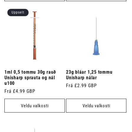
Uppselt
1ml 0,5 tommu 30g rauð
23g bláar 1,25 tommu
Unisharp sprauta og nál
Unisharp nálar
u100
Venjulegt
Frá £2.99 GBP
Venjulegt
Frá £4.99 GBP
verð
verð
Veldu valkosti
Veldu valkosti