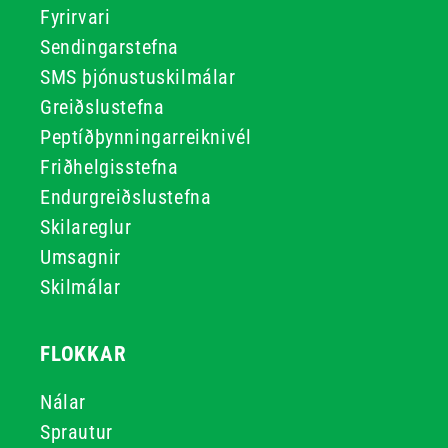
Fyrirvari
Sendingarstefna
SMS þjónustuskilmálar
Greiðslustefna
Peptíðþynningarreiknivél
Friðhelgisstefna
Endurgreiðslustefna
Skilareglur
Umsagnir
Skilmálar
FLOKKAR
Nálar
Sprautur