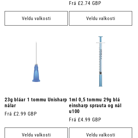
Venjulegt
Frá £2.74 GBP
verð
verð
Veldu valkosti
Veldu valkosti
23g bláar 1 tommu Unisharp
1ml 0,5 tommu 29g blá
nálar
einsharp sprauta og nál
u100
Venjulegt
Frá £2.99 GBP
Venjulegt
Frá £4.99 GBP
verð
verð
Veldu valkosti
Veldu valkosti