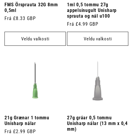
FMS Örsprauta 32G 8mm
1ml 0,5 tommu 27g
0,5ml
appelsínugult Unisharp
sprauta og nál u100
Venjulegt
Frá £8.33 GBP
Venjulegt
Frá £4.99 GBP
verð
verð
Veldu valkosti
Veldu valkosti
21g Grænar 1 tommu
27g gráar 0,5 tommu
Unisharp nálar
Unisharp nálar (13 mm x 0,4
mm)
Venjulegt
Frá £2.99 GBP