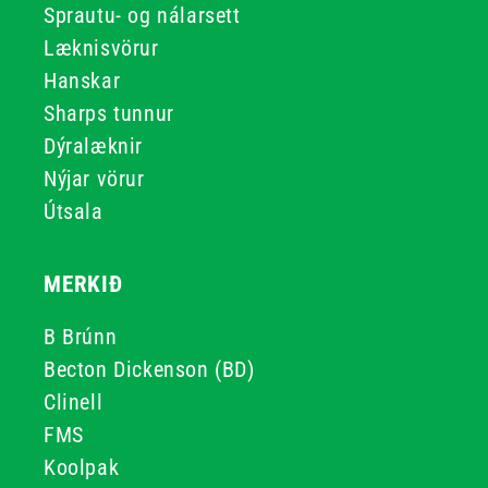
Sprautu- og nálarsett
Læknisvörur
Hanskar
Sharps tunnur
Dýralæknir
Nýjar vörur
Útsala
MERKIÐ
B Brúnn
Becton Dickenson (BD)
Clinell
FMS
Koolpak