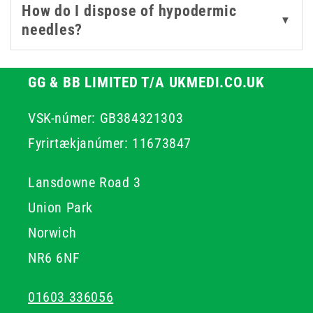
How do I dispose of hypodermic
everything needed for safe and efficient clinical
▼
needles?
procedures.
GG & BB LIMITED T/A UKMEDI.CO.UK
VSK-númer: GB384321303
Fyrirtækjanúmer: 11673847
Lansdowne Road 3
Union Park
Norwich
NR6 6NF
01603 336056